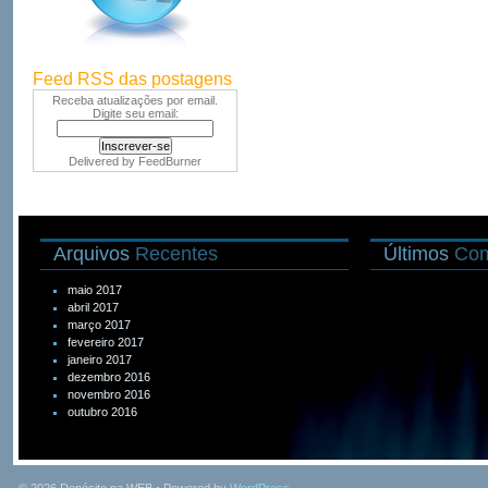
Feed RSS das postagens
Receba atualizações por email.
Digite seu email:
Delivered by
FeedBurner
Arquivos
Recentes
Últimos
Com
maio 2017
abril 2017
março 2017
fevereiro 2017
janeiro 2017
dezembro 2016
novembro 2016
outubro 2016