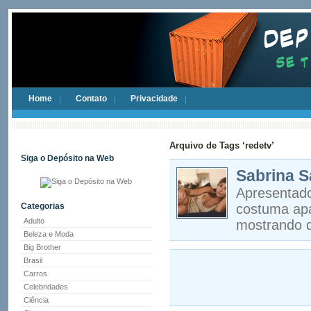
Home
Contato
Privacidade
Arquivo de Tags ‘redetv’
Siga o Depósito na Web
Sabrina S
Apresentado
Categorias
costuma apa
Adulto
mostrando q
Beleza e Moda
Big Brother
Brasil
Carros
Celebridades
Ciência