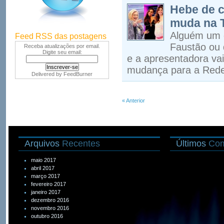
Hebe de c
muda na 
Alguém um 
Feed RSS das postagens
Faustão ou 
Receba atualizações por email.
Digite seu email:
e a apresentadora va
mudança para a Rede
Delivered by
FeedBurner
« Anterior
Arquivos
Recentes
Últimos
Com
maio 2017
abril 2017
março 2017
fevereiro 2017
janeiro 2017
dezembro 2016
novembro 2016
outubro 2016