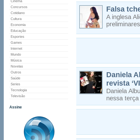
Cinema
Concursos
Falsa tche
Cotidiano
A inglesa Al
Cultura
preliminares
Economia
Educação
Esportes
Games
Internet
Mundo
Música
Novelas
Outros
Daniela A
Saúde
revista ‘
Series
Daniela Alb
Tecnologia
Televisão
nessa terça
Assine