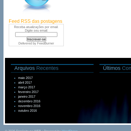
Feed RSS das postagens
Receba atualizações por email.
Digite seu email:
Delivered by
FeedBurner
Arquivos
Recentes
Últimos
Com
maio 2017
abril 2017
março 2017
fevereiro 2017
janeiro 2017
dezembro 2016
novembro 2016
outubro 2016