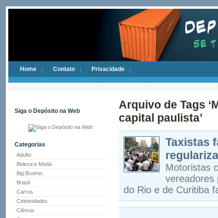
Home
Contato
Privacidade
Arquivo de Tags ‘M
Siga o Depósito na Web
capital paulista’
Taxistas 
Categorias
regulariz
Adulto
Beleza e Moda
Motoristas o
Big Brother
vereadores p
Brasil
do Rio e de Curitiba
Carros
Celebridades
Ciência