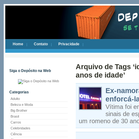
Home
Contato
Privacidade
Arquivo de Tags ‘
Siga o Depósito na Web
anos de idade’
Ex-namora
Categorias
enforcá-la
Adulto
Beleza e Moda
Vítima foi e
Big Brother
sinais de e
Brasil
um romeno de 30 an
Carros
Celebridades
Ciência