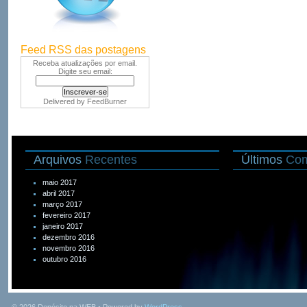
Feed RSS das postagens
Receba atualizações por email.
Digite seu email:
Delivered by
FeedBurner
Arquivos
Recentes
Últimos
Com
maio 2017
abril 2017
março 2017
fevereiro 2017
janeiro 2017
dezembro 2016
novembro 2016
outubro 2016