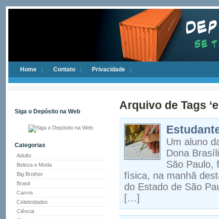
Home
Contato
Privacidade
Arquivo de Tags ‘e
Siga o Depósito na Web
Estudante
Um aluno da
Categorias
Dona Brasíl
Adulto
São Paulo, 
Beleza e Moda
física, na manhã dest
Big Brother
Brasil
do Estado de São Pau
Carros
[…]
Celebridades
Ciência