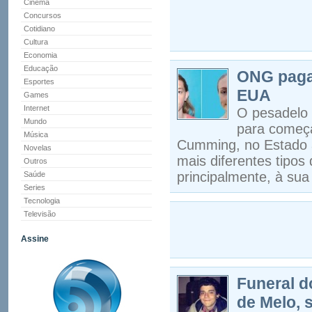
Cinema
Concursos
Cotidiano
Cultura
Economia
Educação
ONG paga 
Esportes
EUA
Games
Internet
O pesadelo 
Mundo
para começa
Música
Cumming, no Estado a
Novelas
mais diferentes tipos
Outros
principalmente, à sua
Saúde
Series
Tecnologia
Televisão
Assine
Funeral d
de Melo, 