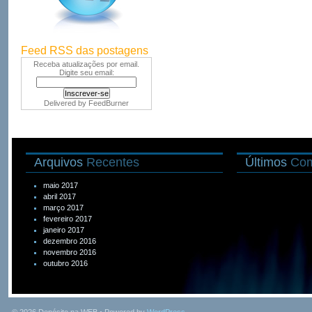
Feed RSS das postagens
Receba atualizações por email.
Digite seu email:
Delivered by
FeedBurner
Arquivos
Recentes
Últimos
Com
maio 2017
abril 2017
março 2017
fevereiro 2017
janeiro 2017
dezembro 2016
novembro 2016
outubro 2016