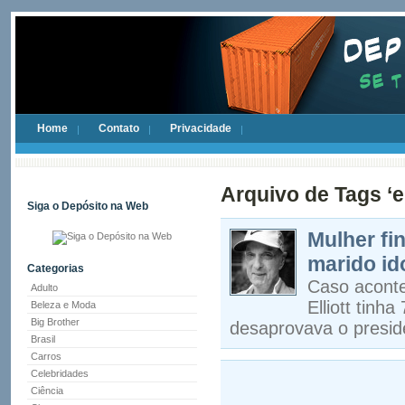
Home
Contato
Privacidade
Arquivo de Tags ‘el
Siga o Depósito na Web
Mulher fi
marido i
Categorias
Caso aconte
Adulto
Elliott tinh
Beleza e Moda
Big Brother
desaprovava o presid
Brasil
Carros
Celebridades
Ciência