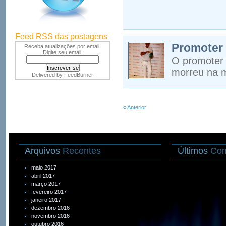
Feed RSS das postagens
Promoter 
Receba atualizações por email.
Digite seu email:
O promoter 
morreu na m
Delivered by
FeedBurner
« Anterior
Arquivos
Recentes
Últimos
Com
maio 2017
abril 2017
março 2017
fevereiro 2017
janeiro 2017
dezembro 2016
novembro 2016
outubro 2016