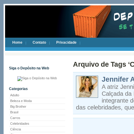
Home
Contato
Privacidade
Arquivo de Tags ‘
Siga o Depósito na Web
Jennifer 
A atriz Jen
Categorias
Calçada da 
Adulto
integrante d
Beleza e Moda
das celebridades, que
Big Brother
Brasil
Carros
Celebridades
Ciência