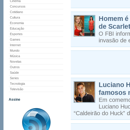
Cinema
Concursos
Cotidiano
Homem é p
Cultura
Economia
de Scarle
Educação
O FBI info
Esportes
invasão de 
Games
Internet
Mundo
Música
Novelas
Outros
Saúde
Series
Luciano 
Tecnologia
Televisão
famosos n
Em comemora
Assine
Luciano Hu
“Caldeirão do Huck” d