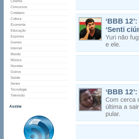
Cinema
Concursos
Cotidiano
Cultura
‘BBB 12’:
Economia
‘Senti ci
Educação
Yuri não fu
Esportes
Games
e ele.
Internet
Mundo
Música
Novelas
Outros
Saúde
Series
Tecnologia
‘BBB 12’: 
Televisão
Com cerca d
última a sai
Assine
pular.