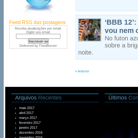
‘BBB 12’:
Feed RSS das postagens
Receba atualizações por email.
vou nem o
Digite seu email:
No futon az
sobre a bri
Delivered by
FeedBurner
noite.
« Anterior
Arquivos
Recentes
Últimos
Com
maio 2017
abril 2017
março 2017
fevereiro 2017
janeiro 2017
dezembro 2016
novembro 2016