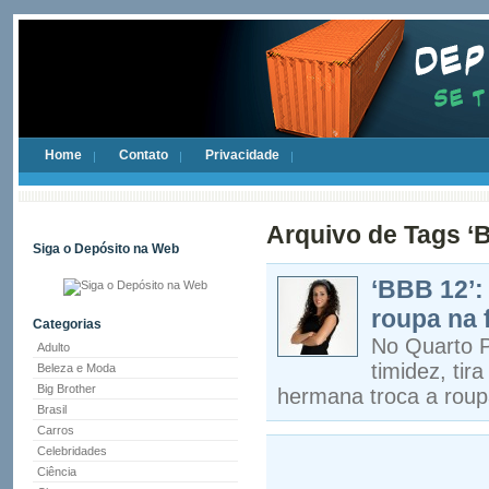
Home
Contato
Privacidade
Arquivo de Tags ‘B
Siga o Depósito na Web
‘BBB 12’:
roupa na 
Categorias
No Quarto P
Adulto
timidez, tir
Beleza e Moda
Big Brother
hermana troca a roupa
Brasil
Carros
Celebridades
Ciência