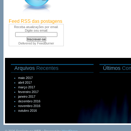
Feed RSS das postagens
Receba atualizações por email.
Digite seu email:
Delivered by
FeedBurner
Arquivos
Recentes
Últimos
Com
maio 2017
abril 2017
março 2017
fevereiro 2017
janeiro 2017
dezembro 2016
novembro 2016
outubro 2016