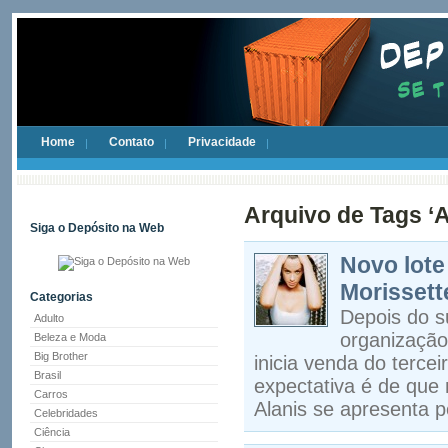
Home
Contato
Privacidade
Arquivo de Tags ‘A
Siga o Depósito na Web
Novo lote
Morissett
Categorias
Depois do s
Adulto
organização
Beleza e Moda
Big Brother
inicia venda do tercei
Brasil
expectativa é de que
Carros
Alanis se apresenta p
Celebridades
Ciência