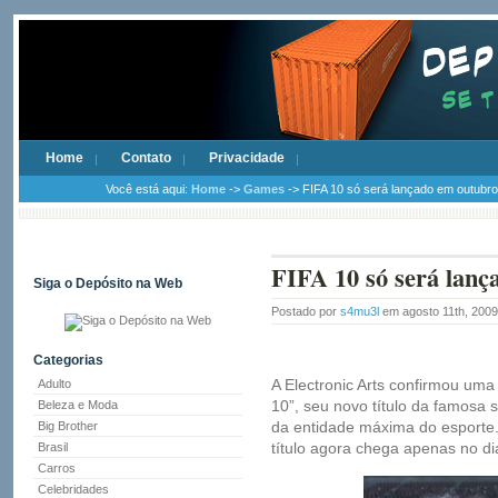
Home
Contato
Privacidade
Você está aqui:
Home
->
Games
-> FIFA 10 só será lançado em outubro 
FIFA 10 só será lanç
Siga o Depósito na Web
Postado por
s4mu3l
em agosto 11th, 200
Categorias
A Electronic Arts confirmou um
Adulto
10”, seu novo título da famosa s
Beleza e Moda
da entidade máxima do esporte. 
Big Brother
título agora chega apenas no di
Brasil
Carros
Celebridades