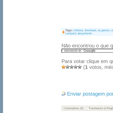
Tags:
chelsea
,
download
,
ea games
,
e
Lampard
,
lançamento
Não encontrou o que q
Para votar clique em q
(
1
votos, mé
Enviar postagem por
Comentários (0)
Trackbacks & Pingb