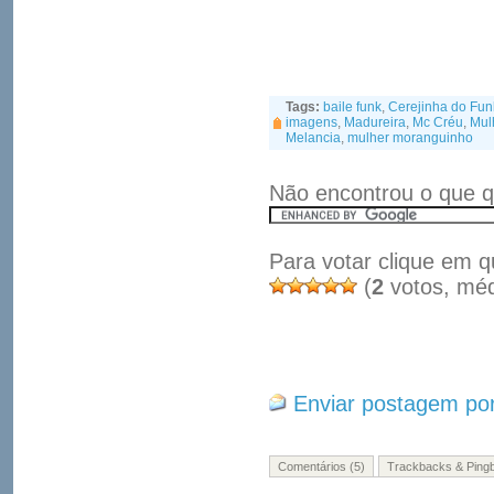
Tags:
baile funk
,
Cerejinha do Fun
imagens
,
Madureira
,
Mc Créu
,
Mul
Melancia
,
mulher moranguinho
Não encontrou o que q
Para votar clique em q
(
2
votos, mé
Enviar postagem por
Comentários (5)
Trackbacks & Pingb