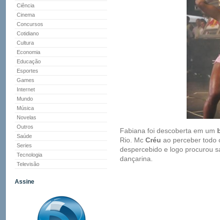
Ciência
Cinema
Concursos
Cotidiano
Cultura
Economia
Educação
Esportes
Games
Internet
Mundo
Música
Novelas
Outros
Fabiana foi descoberta em um
Saúde
Rio. Mc
Créu
ao perceber todo 
Series
despercebido e logo procurou sa
Tecnologia
dançarina.
Televisão
Assine