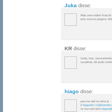
Juka
disse:
Mais uma mulher-fruta lol
pow, essa eu pegava, hei
KR
disse:
Linda, mas, sinceramente
suculenta, ele pode contin
hiago
disse:
pow me add no orkut ai
é
hiaguinho-12@hotmail.
no msn tam bem
hiagoad