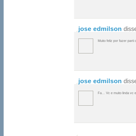
jose edmilson
diss
Muito feliz por fazer part
jose edmilson
diss
Fa… Vc e muito linda vc 