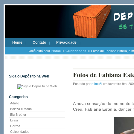
Home
Contato
Privacidade
Você está aqui:
Home
->
Celebridades
-> Fotos de Fabiana Estella, a m
Fotos de Fabiana Este
Siga o Depósito na Web
Postado por
s4mu3l
em fevereiro 9th, 20
Categorias
A nova sensação do momento te
Adulto
Créu,
Fabiana Estella
, dançar
Beleza e Moda
Big Brother
Brasil
Carros
Celebridades