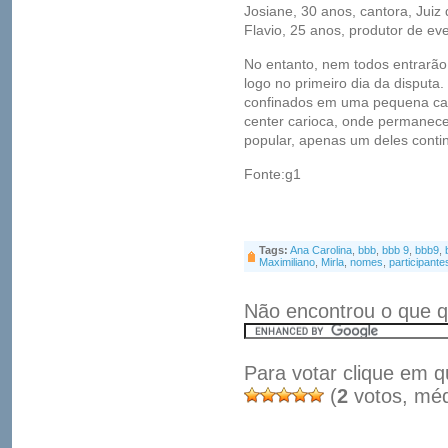
Josiane, 30 anos, cantora, Jui
Flavio, 25 anos, produtor de ev
No entanto, nem todos entrarão
logo no primeiro dia da disputa
confinados em uma pequena cas
center carioca, onde permanec
popular, apenas um deles conti
Fonte:g1
Tags:
Ana Carolina
,
bbb
,
bbb 9
,
bbb9
,
Maximiliano
,
Mirla
,
nomes
,
participante
Não encontrou o que q
Para votar clique em q
(
2
votos, mé