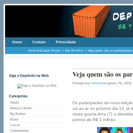
Home
Contato
Privacidade
Você está aqui:
Home
->
Big Brother
-> Veja quem são os participantes 
Veja quem são os part
Siga o Depósito na Web
Postado por
s4mu3l
em janeiro 7th, 2009
Categorias
Os participantes da nona edição 
Adulto
vai ao ar no próximo dia 13, já
Beleza e Moda
nesta quarta-feira (7) a identi
Big Brother
prêmio de R$ 1 milhão.
Brasil
Carros
Celebridades