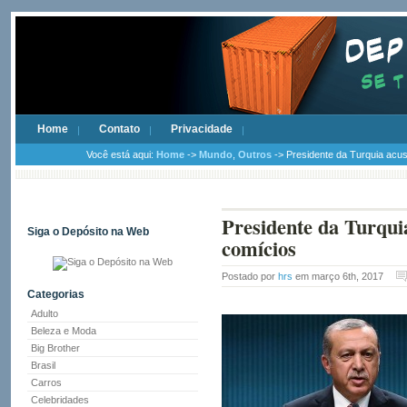
Home
Contato
Privacidade
Você está aqui:
Home
->
Mundo
,
Outros
-> Presidente da Turquia acus
Presidente da Turqui
Siga o Depósito na Web
comícios
Postado por
hrs
em março 6th, 2017
Categorias
Adulto
Beleza e Moda
Big Brother
Brasil
Carros
Celebridades