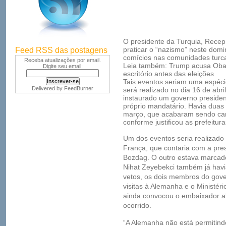
O presidente da Turquia, Rece
praticar o “nazismo” neste domi
Feed RSS das postagens
comícios nas comunidades turca
Receba atualizações por email.
Leia também: Trump acusa Obam
Digite seu email:
escritório antes das eleições
Tais eventos seriam uma espéci
Delivered by
FeedBurner
será realizado no dia 16 de abri
instaurado um governo presidenci
próprio mandatário. Havia duas
março, que acabaram sendo can
conforme justificou as prefeitu
Um dos eventos seria realizado
França, que contaria com a pres
Bozdag. O outro estava marcado
Nihat Zeyebekci também já hav
vetos, os dois membros do gov
visitas à Alemanha e o Ministér
ainda convocou o embaixador a
ocorrido.
“A Alemanha não está permitin