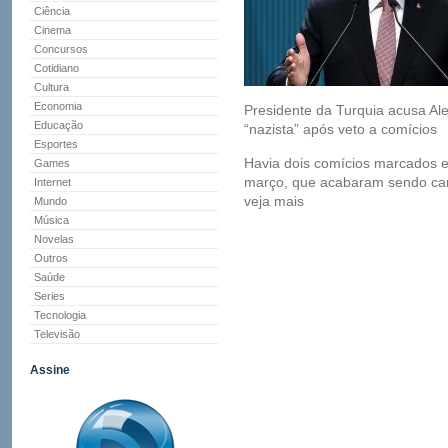
Ciência
Cinema
Concursos
Cotidiano
Cultura
Economia
Presidente da Turquia acusa A
Educação
“nazista” após veto a comícios
Esportes
Havia dois comícios marcados 
Games
março, que acabaram sendo can
Internet
veja mais
Mundo
Música
Novelas
Outros
Saúde
Series
Tecnologia
Televisão
Assine