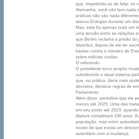
que, impedindo-os de falar, os 
Alemanha, você não tem nada a
práticas não são nada diferent
atacou Erdogan durante um disc
Mas, este foi apenas mais um 
uma tensão entre as relações ex
que Berlim reclama a prisão do 
Istambul, depois de ele ter es
hacker contra o ministro de Ene
sobre milícias curdas.
O referendo
O presidente turco propôs muda
substituindo o atual sistema par
que, na prática, daria mais pod
decretos, declarar regras de em
Parlamento.
Além disso, permitiria que ele
menos até 2029. Uma das metas
em seu posto até 2023, quando
Ataturk completará 100 anos. A
população, mas entre autoridad
receio de que exista um direci
autoritário com a mudança.