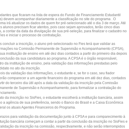
udantes que ficaram na lista de espera do Fundo de Financiamento Estudantil
es) devem acompanhar diariamente a classificação no site do programa . O
ema irá atualizar os dados de quem for pré-selecionado até o dia 3 de março. Até
os alunos precisam ficar atentos, pois caso sejam aprovados, terão cinco dias
s, a contar da data da divulgação de sua pré-seleção, para finalizar o cadastro no
ies e iniciar o processo de contratação.
 concluir a inscrição, o aluno pré-selecionado no Fies terá que validar as
ormações na Comissão Permanente de Supervisão e Acompanhamento (CPSA),
ua instituição de ensino em até dez dias contados a partir do primeiro dia depois
conclusão da sua candidatura ao programa. A CPSA é o órgão responsável,
tro da instituição de ensino, pela validação das informações prestadas pelo
idato no ato da inscrição.
is da validação das informações, o estudante e, se for o caso, seu fiador
erão comparecer a um agente financeiro do programa em até dez dias, contados
rtir do terceiro dia útil após a data da validação da inscrição pela Comissão
manente de Supervisão e Acompanhamento, para formalizar a contratação do
anciamento.
to da inscrição no SisFies, o estudante escolherá a instituição bancária, assim
o a agência de sua preferência, sendo o Banco do Brasil e a Caixa Econômica
eral os atuais Agentes Financeiros do Programa.
prazos para validação da documentação junto à CPSA e para comparecimento à
ituição bancária começam a contar a partir da conclusão da inscrição no SisFies e
validação da inscrição na comissão, respectivamente, e não serão interrompidos