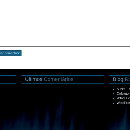
Últimos
Comentários
Blog
Ro
Bunita –
Onlytutor
Vetores 
WordPres