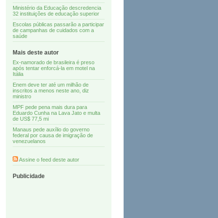
Ministério da Educação descredencia
32 instituições de educação superior
Escolas públicas passarão a participar
de campanhas de cuidados com a
saúde
Mais deste autor
Ex-namorado de brasileira é preso
após tentar enforcá-la em motel na
Itália
Enem deve ter até um milhão de
inscritos a menos neste ano, diz
ministro
MPF pede pena mais dura para
Eduardo Cunha na Lava Jato e multa
de US$ 77,5 mi
Manaus pede auxílio do governo
federal por causa de imigração de
venezuelanos
Assine o feed deste autor
Publicidade