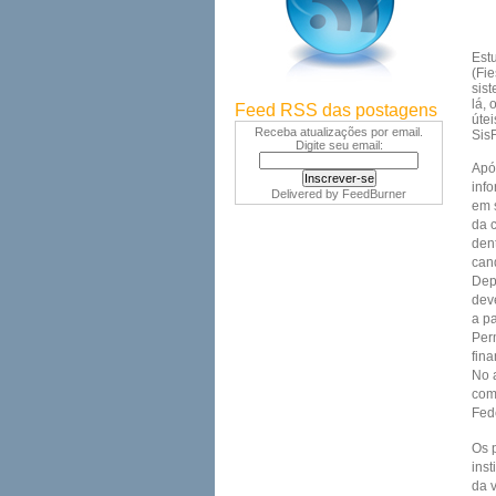
Est
(Fi
sist
lá, 
Feed RSS das postagens
útei
Receba atualizações por email.
SisF
Digite seu email:
Após
inf
Delivered by
FeedBurner
em s
da 
den
cand
Depo
dev
a pa
Per
fin
No a
com
Fed
Os 
inst
da 