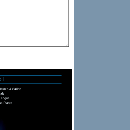
ll
 Beleza & Saúde
ials
e Logos
s Planet