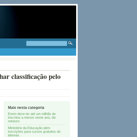
ar classificação pelo
Mais nesta categoria
Enem deve ter até um milhão de
inscritos a menos neste ano, diz
ministro
Ministério da Educação abre
inscrições para cursos gratuitos de
idiomas