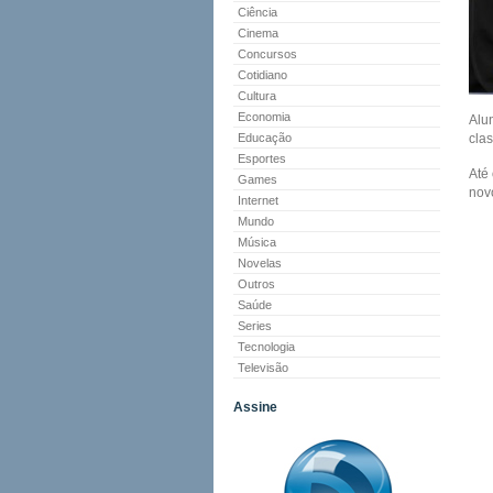
Ciência
Cinema
Concursos
Cotidiano
Cultura
Economia
Alu
Educação
clas
Esportes
Até
Games
nov
Internet
Mundo
Música
Novelas
Outros
Saúde
Series
Tecnologia
Televisão
Assine