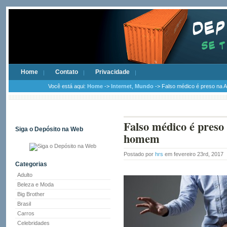
Home
Contato
Privacidade
Você está aqui:
Home
->
Internet
,
Mundo
-> Falso médico é preso na A
Falso médico é preso 
Siga o Depósito na Web
homem
Postado por
hrs
em fevereiro 23rd, 2017
Categorias
Adulto
Beleza e Moda
Big Brother
Brasil
Carros
Celebridades