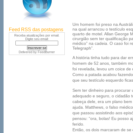
Um homem foi preso na Austrália
na qual arrancou o testículo es
Feed RSS das postagens
quarto de motel. Allan George 
Receba atualizações por email.
cirurgião sem ter qualificação pa
Digite seu email:
médico” na cadeia. O caso foi re
Telegraph”.
Delivered by
FeedBurner
A história tinha tudo para dar
homem de 52 anos, também mora
foi revelada, levou um coice de 
Como a patada acabou fazendo 
que seu testículo esquerdo fica
Sem ter dinheiro para procurar
adequado e seguro, o cidadão t
cabeça dele, era um plano bem b
ajuda. Matthews, o falso médico
que passou assistindo aos episó
pensou: “ora, bolas! Eu posso a
ferido.
Então, os dois marcaram de se 