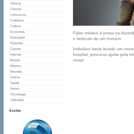
Ciência
Cinema
Concursos
Cotidiano
Cultura
Economia
Falso médico é preso na Austrál
Educação
o testículo de um homem
Esportes
Indivíduo havia levado um coice
Games
hospital, procurou ajuda pela i
Internet
motel
Mundo
Música
Novelas
Outros
Saúde
Series
Tecnologia
Televisão
Assine