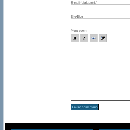
E-mail
(obrigatório)
Site/Blog
Mensagem