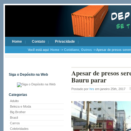
Home
Contato
Privacidade
Você está aqui:
Home
->
Cotidiano
,
Outros
-> Apesar de presos serem
Apesar de presos ser
Siga o Depósito na Web
Bauru parar
Postado por
hrs
em janeiro 25th, 2017
Categorias
Adulto
Beleza e Moda
Big Brother
Brasil
Carros
Celebridades