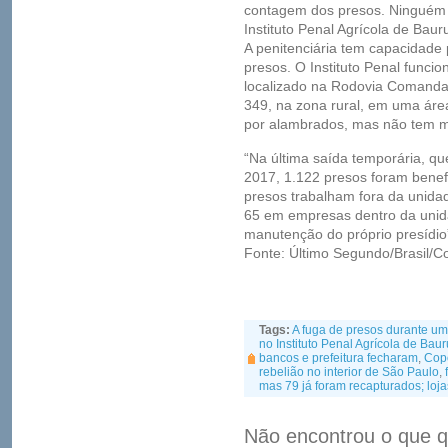
contagem dos presos. Ninguém f
Instituto Penal Agrícola de Baur
A penitenciária tem capacidade 
presos. O Instituto Penal funci
localizado na Rodovia Comandan
349, na zona rural, em uma área
por alambrados, mas não tem 
“Na última saída temporária, que
2017, 1.122 presos foram benef
presos trabalham fora da unidad
65 em empresas dentro da unid
manutenção do próprio presídio”
Fonte: Último Segundo/Brasil/C
Tags:
A fuga de presos durante uma
no Instituto Penal Agrícola de Baur
bancos e prefeitura fecharam
,
Copo
rebelião no interior de São Paulo
,
mas 79 já foram recapturados; loja
Não encontrou o que q