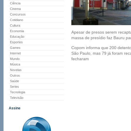
Ciência
Cinema
Concursos
Cotidiano
Cultura
Economia
Apesar de presos serem recapt
Educação
massa de presídio faz Bauru pa
Esportes
Copom informa que 200 detentos
Games
São Paulo, mas 79 já foram reca
Internet
fecharam
Mundo
Música
Novelas
Outros
Saúde
Series
Tecnologia
Televisão
Assine