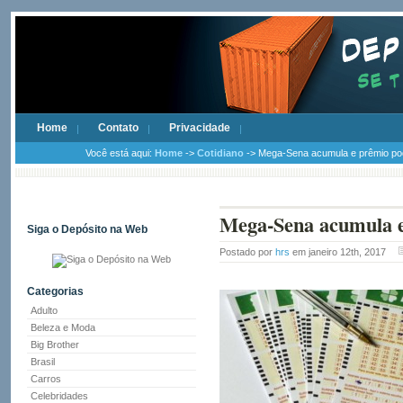
Home
Contato
Privacidade
Você está aqui:
Home
->
Cotidiano
-> Mega-Sena acumula e prêmio pod
Mega-Sena acumula e
Siga o Depósito na Web
Postado por
hrs
em janeiro 12th, 2017
Categorias
Adulto
Beleza e Moda
Big Brother
Brasil
Carros
Celebridades