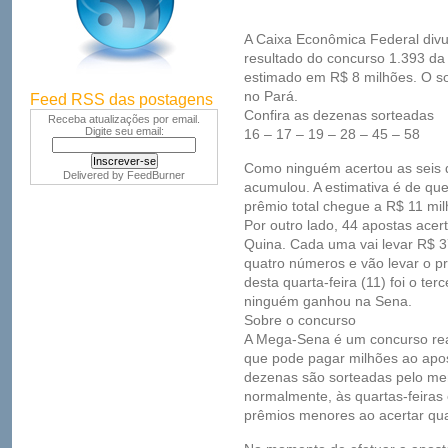
A Caixa Econômica Federal divul
resultado do concurso 1.393 da
estimado em R$ 8 milhões. O sor
no Pará.
Feed RSS das postagens
Confira as dezenas sorteadas
Receba atualizações por email.
Digite seu email:
16 – 17 – 19 – 28 – 45 – 58
Como ninguém acertou as seis 
Delivered by
FeedBurner
acumulou. A estimativa é de que
prêmio total chegue a R$ 11 mil
Por outro lado, 44 apostas ace
Quina. Cada uma vai levar R$ 3
quatro números e vão levar o p
desta quarta-feira (11) foi o te
ninguém ganhou na Sena.
Sobre o concurso
A Mega-Sena é um concurso rea
que pode pagar milhões ao apos
dezenas são sorteadas pelo m
normalmente, às quartas-feira
prêmios menores ao acertar qua