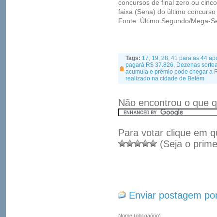
concursos de final zero ou cinc
faixa (Sena) do último concurso 
Fonte: Último Segundo/Mega-Se
Tags:
17
,
19
,
28
,
41 para as 44 ap
pagará R$ 37.826
,
Dezenas sortea
acumula e prêmio pode chegar a 
realizado na cidade de Belém
Não encontrou o que q
Para votar clique em q
(Seja o prime
Enviar postagem por
Nome
(obrigaório)