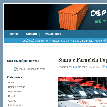
Home
Contato
Privacidade
Você está aqui:
Home
->
Brasil
,
Saúde
-> Samu e Farmácia Popular vão 
Samu e Farmácia Popu
Siga o Depósito na Web
Postado por
hrs
em maio 7th, 2016
Categorias
Adulto
Beleza e Moda
Big Brother
Brasil
Carros
Celebridades