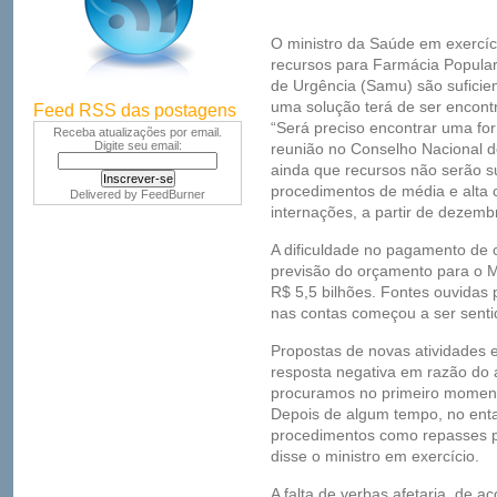
O ministro da Saúde em exercíci
recursos para Farmácia Popular
de Urgência (Samu) são suficie
uma solução terá de ser encontr
Feed RSS das postagens
“Será preciso encontrar uma fo
Receba atualizações por email.
Digite seu email:
reunião no Conselho Nacional d
ainda que recursos não serão s
procedimentos de média e alta 
Delivered by
FeedBurner
internações, a partir de dezemb
A dificuldade no pagamento de 
previsão do orçamento para o M
R$ 5,5 bilhões. Fontes ouvidas
nas contas começou a ser senti
Propostas de novas atividades 
resposta negativa em razão do 
procuramos no primeiro momento 
Depois de algum tempo, no ent
procedimentos como repasses p
disse o ministro em exercício.
A falta de verbas afetaria, de a