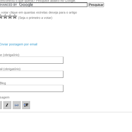
encontrou o que queria? Pesquise abaixo no Google.
 votar clique em quantas estrelas deseja para o artigo
(Seja o primeiro a votar)
Enviar postagem por email
me
(obrigaório)
il
(obrigatório)
/Blog
sagem