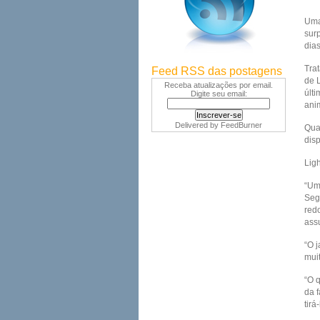
Uma
sur
dia
Trat
Feed RSS das postagens
de 
Receba atualizações por email.
últ
Digite seu email:
ani
Delivered by
FeedBurner
Quan
dis
Ligh
“Um
Seg
red
ass
“O 
mui
“O 
da 
tirá