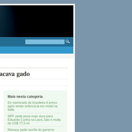
tacava gado
Mais nesta categoria
Ex-namorado de brasileira é preso
após tentar enforcá-la em motel na
Itália
MPF pede pena mais dura para
Eduardo Cunha na Lava Jato e multa
de US$ 77,5 mi
Manaus pede auxílio do governo