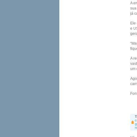
A e
sua
já c
Ele
e U
ger
“Ma
fiqu
A r
vas
um 
Agor
carn
Fon
T
c
g
r