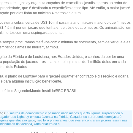
mpresa de Lightsey organiza caçadas de crocodilos, javalis e perus ao redor de
 propriedade, que é destinada a expedições desse tipo. Até então, o maior jacaré
açado por eles tinha no máximo 4 metros de altura.
 costuma cobrar cerca de US$ 10 mil para matar um jacaré maior do que 4 metros
S$ 4,5 mil por um jacaré que tenha entre três e quatro metros. Os animais são, em
al, mortos com uma espingarda potente.
s sempre procuramos matá-los com o mínimo de sofrimento, sem deixar que eles
em feridos antes de morrer”, afirmou.
egião da Flórida e de Louisiana, nos Estados Unidos, é conhecida por ter uma
ta população de jacarés – estima-se que haja mais de 1 milhão deles em cada
dos dois Estados.
a, o plano de Lightsey para o “jacaré gigante” encontrado é dissecá-lo e doar a
e para alguma instituição beneficente.
te: útimo Segundo/Mundo Insólido/BBC BRASIL
ags:
5 metros de comprimento e pesando nada menos que 360 quilos surpreendeu o
açador Lee Lightsey em sua fazenda na Flórida
,
Caçador se surpreende com jacaré
igante que atacava gado
,
não foi a primeira vez que eles encontraram jacarés assim nas
edondezas da fazenda
,
Uma criatura de 4