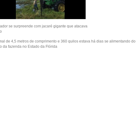
ador se surpreende com jacaré gigante que atacava
o
mal de 4,5 metros de comprimento e 360 quilos estava há dias se alimentando do
o da fazenda no Estado da Flórida