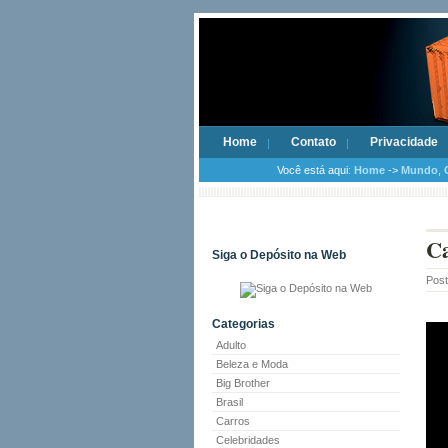
Home
Contato
Privacidade
Você está aqui:
Home
->
Mundo
,
Ca
Siga o Depósito na Web
Pos
Categorias
Adulto
Beleza e Moda
Big Brother
Brasil
Carros
Celebridades