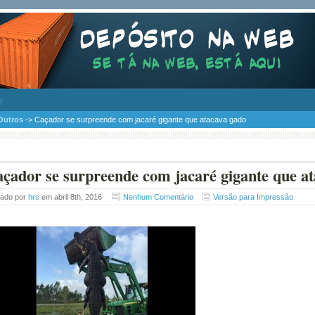
Outros
-> Caçador se surpreende com jacaré gigante que atacava gado
çador se surpreende com jacaré gigante que a
tado por
hrs
em abril 8th, 2016
Nenhum Comentário
Versão para Impressão