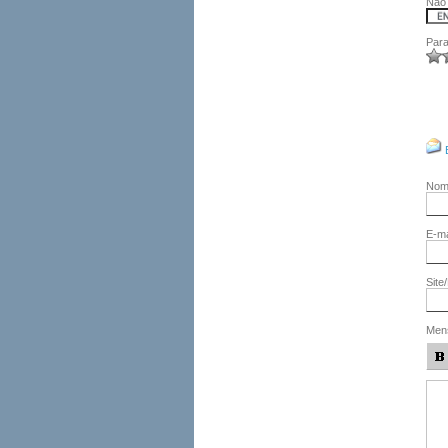
Não 
Para
No
E-ma
Site
Men