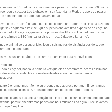
 criatura de 4,5 metros de comprimento e pesando nada menos que 360 quilos
preendeu o caçador Lee Lightsey em sua fazenda na Flórida, depois de passar
s se alimentando do gado que pastava por ali.
ava-se de um jacaré gigante que foi descoberto nas lagoas artificiais da fazenda
Lightsey enquanto este e seu guia supervisionavam uma expedição de caça, no
imo sábado. O caçador, que está na profissão há 18 anos, ficou admirado com o
mal e afirmou à BBC “nunca ter visto um jacaré daquele tamanho”.
do o animal veio à superfície, ficou a seis metros de distância dos dois, que
pararam e o abateram.
tsey e seus funcionários precisaram de um trator para removê-lo dali.
 monstro”
undo o caçador, não foi a primeira vez que eles encontraram jacarés assim nas
ondezas da fazenda. Mas normalmente eles eram menores e menos
ustadores.
jacaré é enorme, mas não me surpreende que apareça por aqui. Encontramos
tos outros nos últimos 20 anos que eram um pouco menores”, contou.
que nos chamou bastante a atenção foi o fato de ele estar se alimentando do gado
fazenda, porque encontramos partes dos bois mutilados na água. Precisávamos
-lo daqui”, explicou.