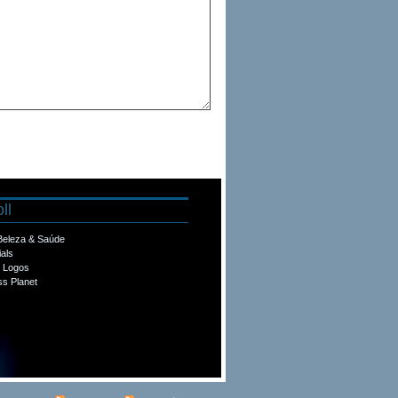
ll
 Beleza & Saúde
ials
e Logos
s Planet