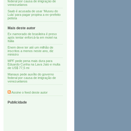
federal por causa de imigração de
venezuelanos
Saab é acusada de usar ‘Museu do
Lula’ para pagar propina a ex-prefeito
petista
Mais deste autor
Ex-namorado de brasileira é preso
após tentar enforcá-la em motel na
Itália
Enem deve ter até um milhão de
inscritos a menos neste ano, diz
ministro
MPF pede pena mais dura para
Eduardo Cunha na Lava Jato e multa
de US$ 77,5 mi
Manaus pede auxílio do governo
federal por causa de imigração de
venezuelanos
Assine o feed deste autor
Publicidade