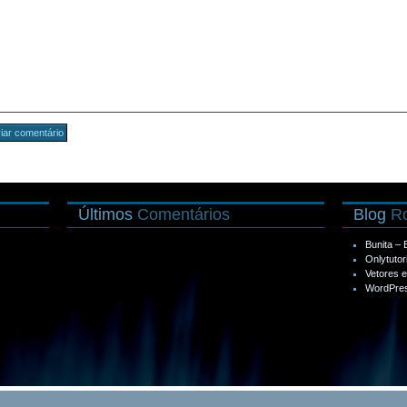
Últimos
Comentários
Blog
Ro
Bunita –
Onlytutor
Vetores 
WordPres