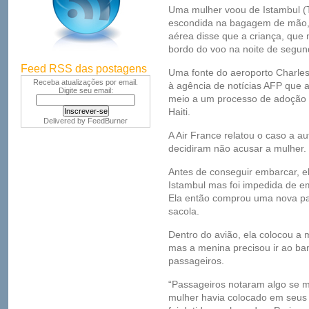
Uma mulher voou de Istambul (T
escondida na bagagem de mão, 
aérea disse que a criança, que 
bordo do voo na noite de segund
Feed RSS das postagens
Uma fonte do aeroporto Charles 
Receba atualizações por email.
à agência de notícias AFP que 
Digite seu email:
meio a um processo de adoção d
Haiti.
Delivered by
FeedBurner
A Air France relatou o caso a a
decidiram não acusar a mulher.
Antes de conseguir embarcar, el
Istambul mas foi impedida de e
Ela então comprou uma nova p
sacola.
Dentro do avião, ela colocou a
mas a menina precisou ir ao ban
passageiros.
“Passageiros notaram algo se 
mulher havia colocado em seus 