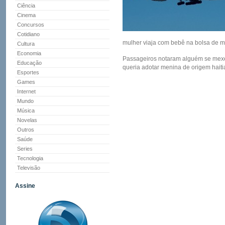
Ciência
Cinema
Concursos
Cotidiano
mulher viaja com bebê na bolsa de 
Cultura
Economia
Passageiros notaram alguém se mexe
Educação
queria adotar menina de origem hait
Esportes
Games
Internet
Mundo
Música
Novelas
Outros
Saúde
Series
Tecnologia
Televisão
Assine