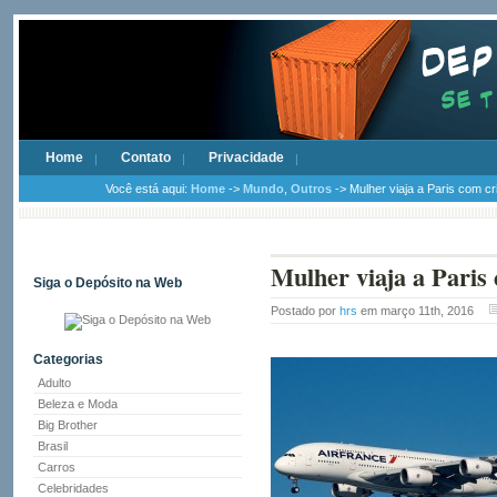
Home
Contato
Privacidade
Você está aqui:
Home
->
Mundo
,
Outros
-> Mulher viaja a Paris com 
Mulher viaja a Pari
Siga o Depósito na Web
Postado por
hrs
em março 11th, 2016
Categorias
Adulto
Beleza e Moda
Big Brother
Brasil
Carros
Celebridades