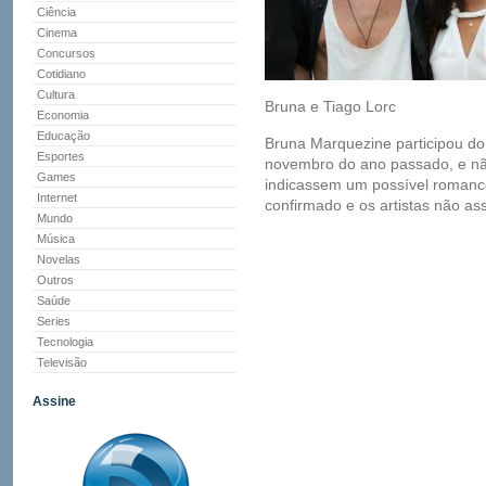
Ciência
Cinema
Concursos
Cotidiano
Cultura
Bruna e Tiago Lorc
Economia
Educação
Bruna Marquezine participou do 
Esportes
novembro do ano passado, e n
Games
indicassem um possível romance 
Internet
confirmado e os artistas não a
Mundo
Música
Novelas
Outros
Saúde
Series
Tecnologia
Televisão
Assine