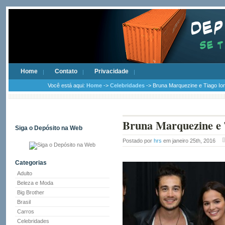
Home
Contato
Privacidade
Você está aqui:
Home
->
Celebridades
-> Bruna Marquezine e Tiago Ior
Bruna Marquezine e T
Siga o Depósito na Web
Postado por
hrs
em janeiro 25th, 2016
Categorias
Adulto
Beleza e Moda
Big Brother
Brasil
Carros
Celebridades