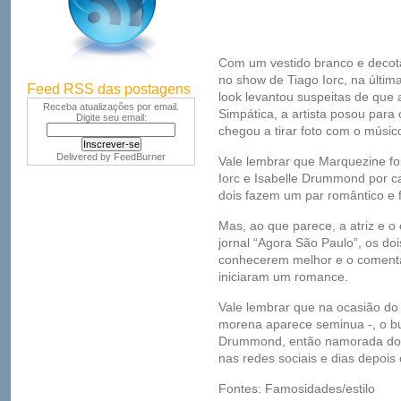
Com um vestido branco e deco
no show de Tiago Iorc, na última
Feed RSS das postagens
look levantou suspeitas de que a
Receba atualizações por email.
Simpática, a artista posou para 
Digite seu email:
chegou a tirar foto com o músic
Delivered by
FeedBurner
Vale lembrar que Marquezine f
Iorc e Isabelle Drummond por ca
dois fazem um par romântico e 
Mas, ao que parece, a atriz e 
jornal “Agora São Paulo”, os do
conhecerem melhor e o comentár
iniciaram um romance.
Vale lembrar que na ocasião do
morena aparece seminua -, o bur
Drummond, então namorada do ar
nas redes sociais e dias depois
Fontes: Famosidades/estilo