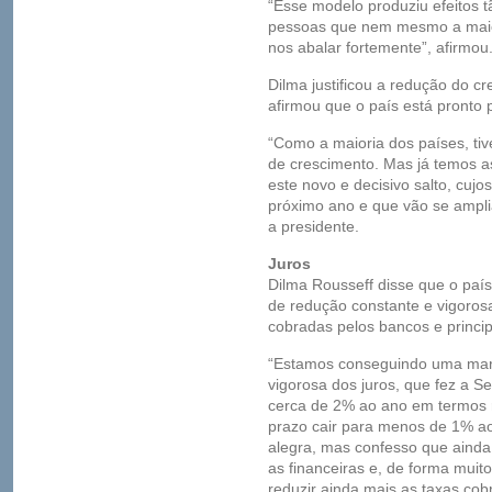
“Esse modelo produziu efeitos 
pessoas que nem mesmo a maior 
nos abalar fortemente”, afirmou
Dilma justificou a redução do c
afirmou que o país está pronto p
“Como a maioria dos países, ti
de crescimento. Mas já temos as
este novo e decisivo salto, cujo
próximo ano e que vão se ampli
a presidente.
Juros
Dilma Rousseff disse que o paí
de redução constante e vigorosa
cobradas pelos bancos e princip
“Estamos conseguindo uma marc
vigorosa dos juros, que fez a Sel
cerca de 2% ao ano em termos re
prazo cair para menos de 1% a
alegra, mas confesso que ainda 
as financeiras e, de forma muit
reduzir ainda mais as taxas cob