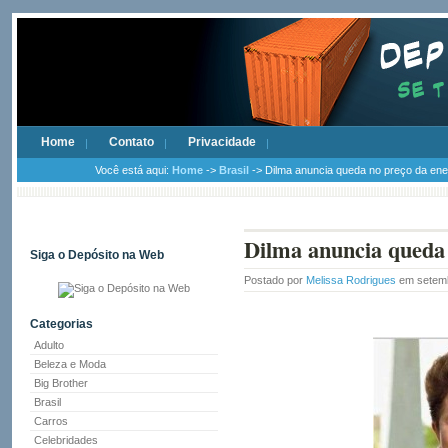
Home
Contato
Privacidade
Você está aqui:
Home
->
Brasil
-> Dilma anuncia queda no preço da ene
Dilma anuncia queda 
Siga o Depósito na Web
Postado por
Melissa Rodrigues
em setemb
Categorias
Adulto
Beleza e Moda
Big Brother
Brasil
Carros
Celebridades