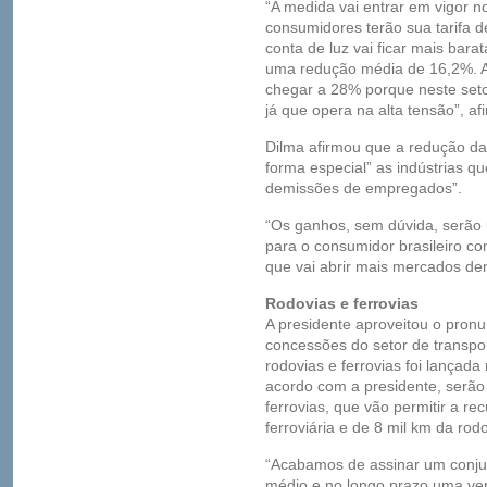
“A medida vai entrar em vigor no 
consumidores terão sua tarifa de
conta de luz vai ficar mais bara
uma redução média de 16,2%. A 
chegar a 28% porque neste seto
já que opera na alta tensão”, af
Dilma afirmou que a redução da t
forma especial” as indústrias q
demissões de empregados”.
“Os ganhos, sem dúvida, serão 
para o consumidor brasileiro c
que vai abrir mais mercados dent
Rodovias e ferrovias
A presidente aproveitou o pronu
concessões do setor de transpo
rodovias e ferrovias foi lançad
acordo com a presidente, serão
ferrovias, que vão permitir a r
ferroviária e de 8 mil km da rodo
“Acabamos de assinar um conju
médio e no longo prazo uma ver