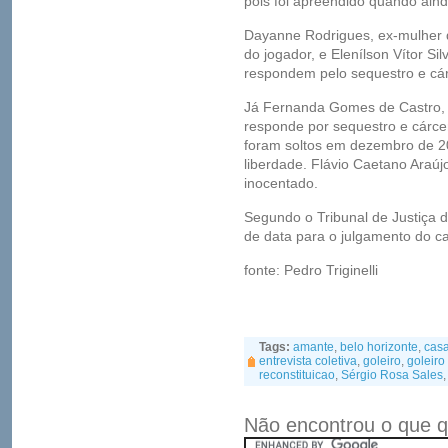
pois foi apreendido quando aind
Dayanne Rodrigues, ex-mulher 
do jogador, e Elenílson Vítor Si
respondem pelo sequestro e cárc
Já Fernanda Gomes de Castro, 
responde por sequestro e cárcere
foram soltos em dezembro de 
liberdade. Flávio Caetano Araújo
inocentado.
Segundo o Tribunal de Justiça 
de data para o julgamento do c
fonte: Pedro Triginelli
Tags:
amante
,
belo horizonte
,
casa
entrevista coletiva
,
goleiro
,
goleiro
reconstituicao
,
Sérgio Rosa Sales
Não encontrou o que q