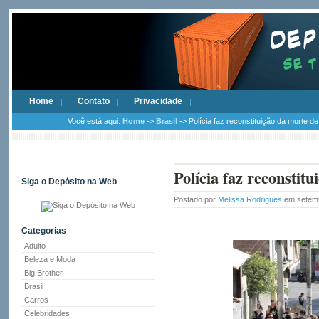
Home
Contato
Privacidade
Você está aqui:
Home
->
Brasil
-> Polícia faz reconstituição da morte d
Polícia faz reconsti
Siga o Depósito na Web
Postado por
Melissa Rodrigues
em setemb
Categorias
Adulto
Beleza e Moda
Big Brother
Brasil
Carros
Celebridades