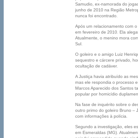
Samudio, ex-namorada do jogador
junho de 2010 na Região Metrop
nunca foi encontrado.
Após um relacionamento com o g
em fevereiro de 2010. Ela alegav
Atualmente, o menino mora co
Sul.
O goleiro e o amigo Luiz Henriq
sequestro e cárcere privado, hom
ocultação de cadáver.
A Justiça havia atribuído as m
mas ele respondia o processo em
Marcos Aparecido dos Santos ta
popular por homicídio duplament
Na fase de inquérito sobre o de
outro primo do goleiro Bruno – 
com informações à polícia.
Segundo a investigação, eles es
em Esmeraldas (MG). Atualment