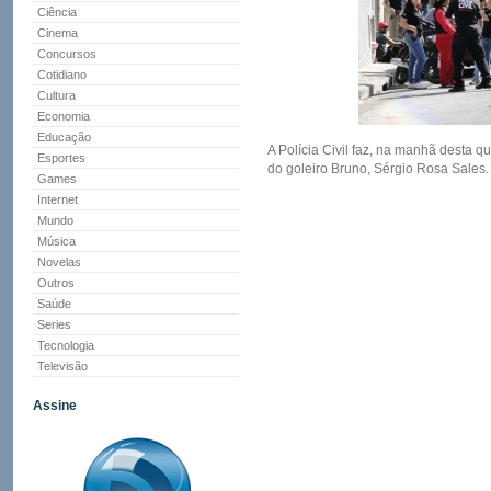
Ciência
Cinema
Concursos
Cotidiano
Cultura
Economia
Educação
A Polícia Civil faz, na manhã desta qu
Esportes
do goleiro Bruno, Sérgio Rosa Sales.
Games
Internet
Mundo
Música
Novelas
Outros
Saúde
Series
Tecnologia
Televisão
Assine