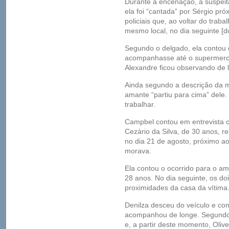
Durante a encenação, a suspeita
ela foi “cantada” por Sérgio pró
policiais que, ao voltar do trab
mesmo local, no dia seguinte [d
Segundo o delgado, ela contou
acompanhasse até o supermercad
Alexandre ficou observando de 
Ainda segundo a descrição da mu
amante “partiu para cima” dele. 
trabalhar.
Campbel contou em entrevista co
Cezário da Silva, de 30 anos, re
no dia 21 de agosto, próximo ao
morava.
Ela contou o ocorrido para o am
28 anos. No dia seguinte, os d
proximidades da casa da vítima
Denilza desceu do veículo e co
acompanhou de longe. Segundo o
e, a partir deste momento, Oliv