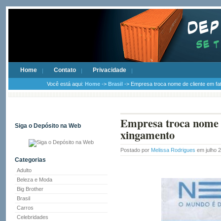
Home
Contato
Privacidade
Você está aqui:
Home
->
Brasil
-> Empresa troca nome de cliente em fat
Empresa troca nome d
Siga o Depósito na Web
xingamento
Postado por
Melissa Rodrigues
em julho 
Categorias
Adulto
Beleza e Moda
Big Brother
Brasil
Carros
Celebridades