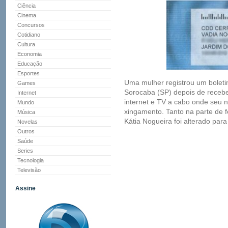
Ciência
Cinema
Concursos
Cotidiano
Cultura
Economia
Educação
Esportes
Uma mulher registrou um boleti
Games
Sorocaba (SP) depois de receb
Internet
internet e TV a cabo onde seu 
Mundo
xingamento. Tanto na parte de f
Música
Kátia Nogueira foi alterado para
Novelas
Outros
Saúde
Series
Tecnologia
Televisão
Assine