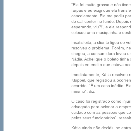
“Ela foi muito grossa e nós ti
farpas e eu exigi que ela transf
cancelamento. Ela me pediu par
do call center no fundo. Depois
esperando, viu?!’, e ela respon
colocou uma musiquinha e deslig
Insatisfeita, a cliente ligou de 
resolveu o problema. Porém, nes
chegou, a consumidora levou um 
Nádia. Achei que o boleto tinha
depois entendi o que estava ac
Imediatamente, Kátia resolveu r
Kluppel, que registrou a ocorrê
ocorrido. “É um caso inédito. E
mesmo”, diz.
O caso foi registrado como injúr
advogado para acionar a empres
cuidado com as pessoas que co
pelos seus funcionários”, ressal
Kátia ainda não decidiu se entr