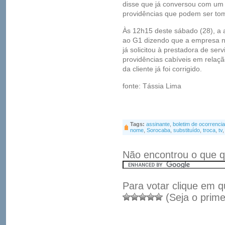
disse que já conversou com um
providências que podem ser t
Às 12h15 deste sábado (28), a 
ao G1 dizendo que a empresa nã
já solicitou à prestadora de se
providências cabíveis em relaçã
da cliente já foi corrigido.
fonte: Tássia Lima
Tags:
assinante
,
boletim de ocorrencia
nome
,
Sorocaba
,
substituído
,
troca
,
tv
Não encontrou o que q
Para votar clique em q
(Seja o prime