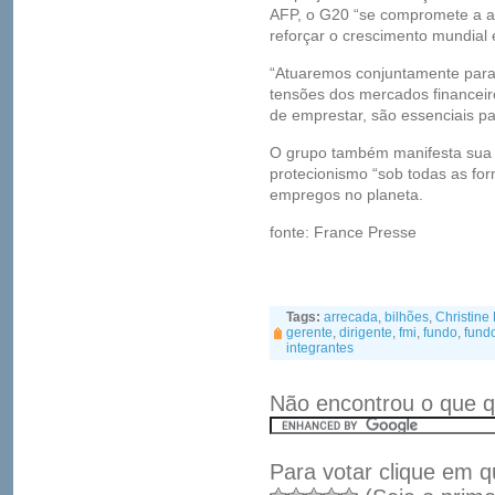
AFP, o G20 “se compromete a a
reforçar o crescimento mundial e
“Atuaremos conjuntamente para 
tensões dos mercados financei
de emprestar, são essenciais p
O grupo também manifesta sua d
protecionismo “sob todas as fo
empregos no planeta.
fonte: France Presse
Tags:
arrecada
,
bilhões
,
Christine
gerente
,
dirigente
,
fmi
,
fundo
,
fundo
integrantes
Não encontrou o que q
Para votar clique em q