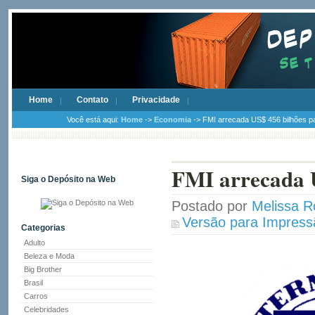
Home
Contato
Privacidade
Você está aqui:
Home
->
Economia
-> FMI arrecada US$ 456 bilhões pa
FMI arrecada U
Siga o Depósito na Web
Postado por
Melissa R
Versão para Impress
Categorias
Adulto
Beleza e Moda
Big Brother
Brasil
Carros
Celebridades