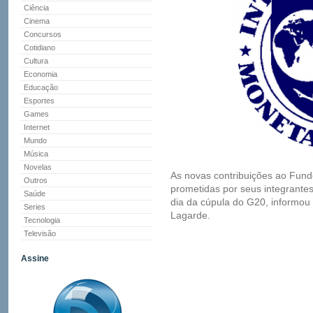
Ciência
Cinema
Concursos
Cotidiano
Cultura
Economia
Educação
Esportes
Games
Internet
Mundo
Música
Novelas
As novas contribuições ao Fund
Outros
prometidas por seus integrante
Saúde
dia da cúpula do G20, informou 
Series
Lagarde.
Tecnologia
Televisão
Assine