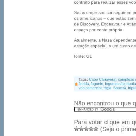
contrato para realizar esses voo
Se as empresas conseguirem p
os americanos – que estão sem
de Discovery, Endeavour e Atlan
espaço por conta própria.
Atualmente, a Nasa dependente 
estação espacial, a um custo d
fonte: G1
Tags:
Cabo Canaveral
,
complexo o
florida
,
foguete
,
foguete não tripul
voo comercial
,
sigla
,
SpaceX
,
trip
Não encontrou o que q
Para votar clique em q
(Seja o prime