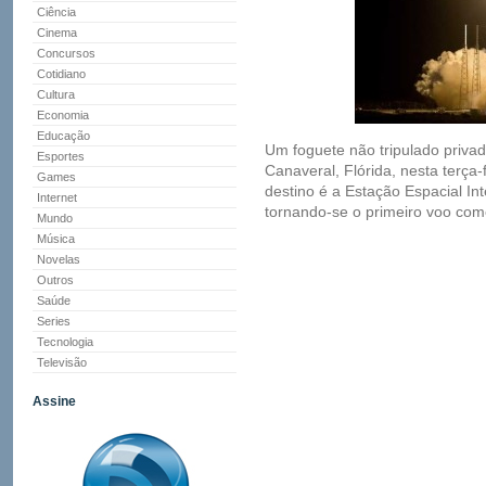
Ciência
Cinema
Concursos
Cotidiano
Cultura
Economia
Educação
Um foguete não tripulado priv
Esportes
Canaveral, Flórida, nesta terça-
Games
destino é a Estação Espacial Int
Internet
tornando-se o primeiro voo come
Mundo
Música
Novelas
Outros
Saúde
Series
Tecnologia
Televisão
Assine