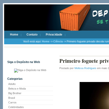
Home
Contato
Privacidade
Você está aqui:
Home
->
Ciência
-> Primeiro foguete privado decola rum
Primeiro foguete pri
Siga o Depósito na Web
Postado por
Melissa Rodrigues
em maio 2
Categorias
Adulto
Beleza e Moda
Big Brother
Brasil
Carros
Celebridades