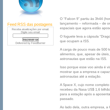
O “Falcon 9” partiu às 3h44 (ho
lançamento – reformada – de o
Feed RSS das postagens
espaciais que agora estão apos
Receba atualizações por email.
Digite seu email:
O foguete leva a cápsula “Drago
que ocupam a ISS.
Delivered by
FeedBurner
A carga de pouco mais de 500 k
alimentos, que, apesar de úteis
astronautas que estão na ISS.
Isso porque esse voo ainda é v
mostrar que a empresa e capaz 
astronautas até a estação.
A Space X, cujo nome completo 
recebeu da Nasa US$ 1,6 bilhão
para a estação após a aposenta
passado.
Ao lado dela, outra empresa, a 