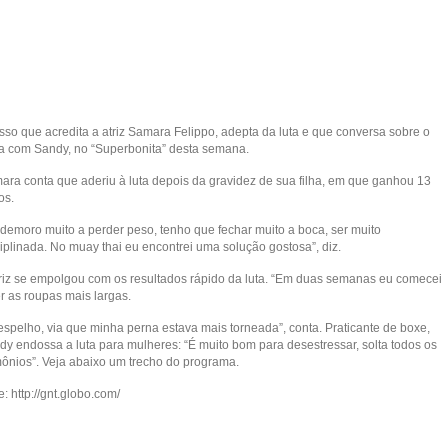
isso que acredita a atriz Samara Felippo, adepta da luta e que conversa sobre o
a com Sandy, no “Superbonita” desta semana.
ara conta que aderiu à luta depois da gravidez de sua filha, em que ganhou 13
os.
 demoro muito a perder peso, tenho que fechar muito a boca, ser muito
iplinada. No muay thai eu encontrei uma solução gostosa”, diz.
triz se empolgou com os resultados rápido da luta. “Em duas semanas eu comecei
r as roupas mais largas.
espelho, via que minha perna estava mais torneada”, conta. Praticante de boxe,
dy endossa a luta para mulheres: “É muito bom para desestressar, solta todos os
ônios”. Veja abaixo um trecho do programa.
e: http://gnt.globo.com/