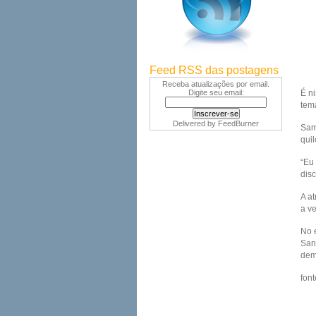
Feed RSS das postagens
Receba atualizações por email.
Digite seu email:
É n
tem
Delivered by
FeedBurner
Sam
quil
“Eu
disc
A a
a ve
No 
San
dem
font