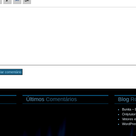
Últimos
Comentários
Blog
Ro
Bunita –
Onlytutor
Vetores 
WordPres