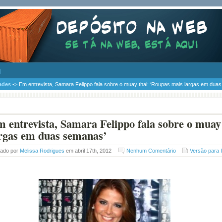
ades
-> Em entrevista, Samara Felippo fala sobre o muay thai: ‘Roupas mais largas em dua
 entrevista, Samara Felippo fala sobre o muay
rgas em duas semanas’
tado por
Melissa Rodrigues
em abril 17th, 2012
Nenhum Comentário
Versão para