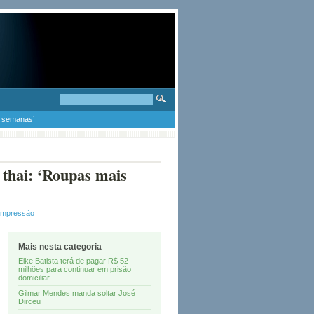
s semanas’
 thai: ‘Roupas mais
 Impressão
Mais nesta categoria
Eike Batista terá de pagar R$ 52
milhões para continuar em prisão
domiciliar
Gilmar Mendes manda soltar José
Dirceu