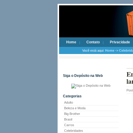
Home
Contato
Privacidade
Você está aqui:
Home
->
Celebrid
Em
Siga o Depósito na Web
la
Pos
Categorias
Adulto
Beleza e Moda
Big Brother
Brasil
Carros
Celebridades