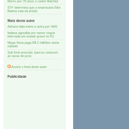
Morre aos 70 anos o cantor Belchior
STF determina que o empresário Eike
Batista saia da prisão
Mais deste autor
Adriano falta treino e avisa por SMS
Italiana agredida por menor segue
internada em estado grave no RJ
Mega-Sena paga R$ 2 milhões neste
sábado
Sob forte pressão, bancos reduzem
as taxas de juros
Assine o feed deste autor
Publicidade