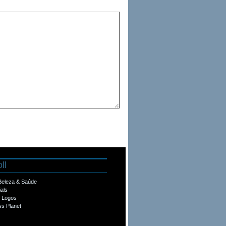
ll
 Beleza & Saúde
ials
e Logos
s Planet