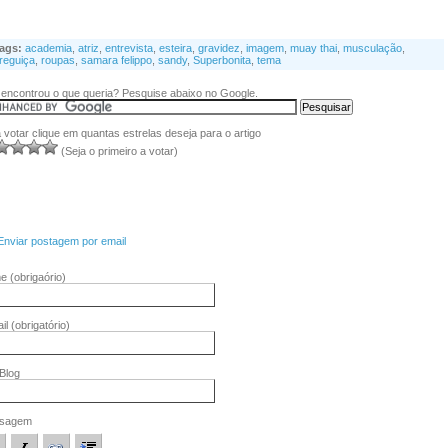
ags:
academia
,
atriz
,
entrevista
,
esteira
,
gravidez
,
imagem
,
muay thai
,
musculação
,
reguiça
,
roupas
,
samara felippo
,
sandy
,
Superbonita
,
tema
encontrou o que queria? Pesquise abaixo no Google.
 votar clique em quantas estrelas deseja para o artigo
(Seja o primeiro a votar)
Enviar postagem por email
me
(obrigaório)
il
(obrigatório)
/Blog
sagem