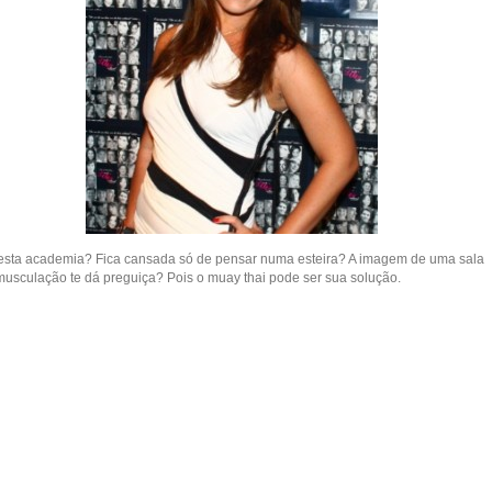
esta academia? Fica cansada só de pensar numa esteira? A imagem de uma sala
musculação te dá preguiça? Pois o muay thai pode ser sua solução.