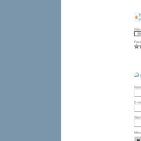
T
p
Não 
Para
No
E-ma
Site
Men