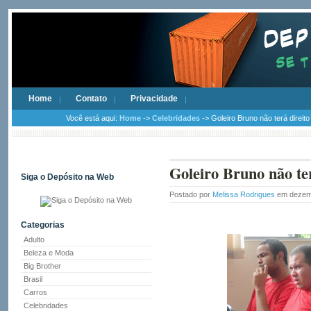
Home
Contato
Privacidade
Você está aqui:
Home
->
Celebridades
-> Goleiro Bruno não terá direito
Goleiro Bruno não terá
Siga o Depósito na Web
Postado por
Melissa Rodrigues
em dezem
Categorias
Adulto
Beleza e Moda
Big Brother
Brasil
Carros
Celebridades