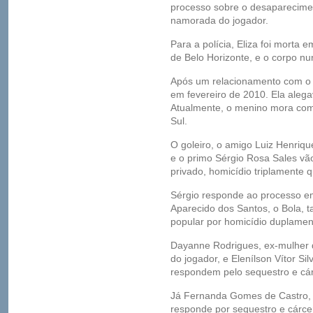
processo sobre o desaparecimen
namorada do jogador.
Para a polícia, Eliza foi morta
de Belo Horizonte, e o corpo nu
Após um relacionamento com o g
em fevereiro de 2010. Ela alegav
Atualmente, o menino mora co
Sul.
O goleiro, o amigo Luiz Henri
e o primo Sérgio Rosa Sales vão
privado, homicídio triplamente q
Sérgio responde ao processo em
Aparecido dos Santos, o Bola, t
popular por homicídio duplament
Dayanne Rodrigues, ex-mulher 
do jogador, e Elenílson Vítor Si
respondem pelo sequestro e cárc
Já Fernanda Gomes de Castro, 
responde por sequestro e cárcere