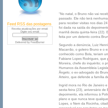
“No natal, o Bruno não vai rece
passado. Ele não terá nenhuma 
para receber visitas nos dias 2
Feed RSS das postagens
foi dada na saída do depoimento 
Receba atualizações por email.
Digite seu email:
manhã desta quinta-feira (22). 
feita por um detento contra Bru
Delivered by
FeedBurner
Segundo a denúncia, Luiz Henri
Macarrão, o goleiro Bruno e o e
conhecido como Bola, teriam um
Fabiane Lopes Rodrigues, que 
Moreira, chefe do inquérito; o 
Humanos da Assembleia Legisla
Ângelo; o ex-advogado do Brun
Arteiro, que defende a família d
Ingrid mora no Rio de Janeiro e
sexta-feira (23), aniversário d
depoimento, ela informou à Polí
plano e que nunca teve qualquer
Lopes, o Nem da Rocinha, cita