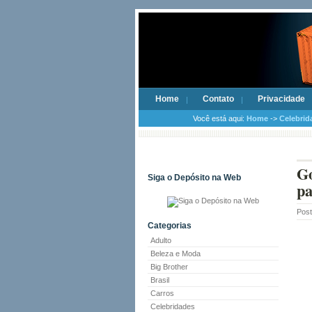
Home
Contato
Privacidade
Você está aqui:
Home
->
Celebrid
Go
Siga o Depósito na Web
pa
Pos
Categorias
Adulto
Beleza e Moda
Big Brother
Brasil
Carros
Celebridades