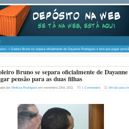
ades
-> Goleiro Bruno se separa oficialmente de Dayanne Rodrigues e terá que pagar pensão
leiro Bruno se separa oficialmente de Dayanne
gar pensão para as duas filhas
tado por
Melissa Rodrigues
em novembro 23rd, 2011
1 Comentário
Versão para I