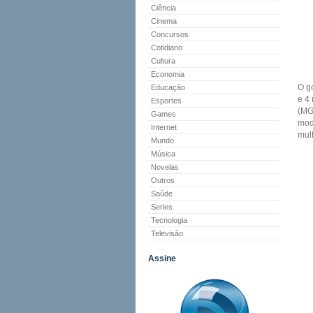
Ciência
Cinema
Concursos
Cotidiano
Cultura
Economia
O g
Educação
e 4
Esportes
(MG
Games
mod
Internet
mul
Mundo
Música
Novelas
Outros
Saúde
Series
Tecnologia
Televisão
Assine