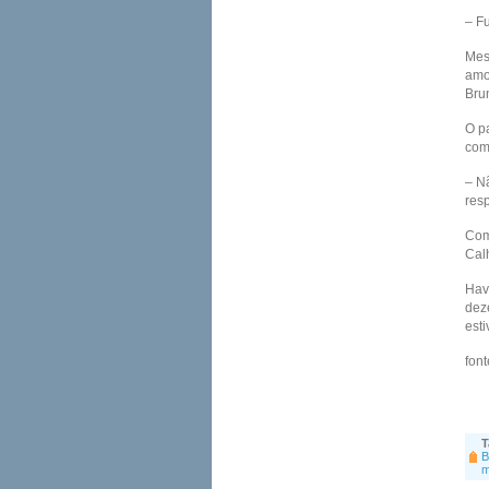
– Fu
Mes
amo
Bru
O p
com
– Nã
resp
Com
Cal
Hav
dez
esti
font
T
B
m