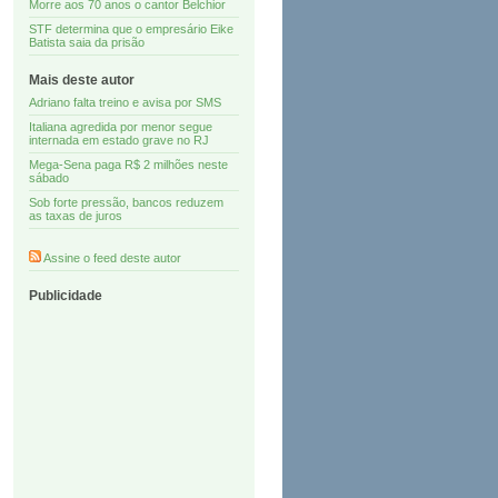
Morre aos 70 anos o cantor Belchior
STF determina que o empresário Eike
Batista saia da prisão
Mais deste autor
Adriano falta treino e avisa por SMS
Italiana agredida por menor segue
internada em estado grave no RJ
Mega-Sena paga R$ 2 milhões neste
sábado
Sob forte pressão, bancos reduzem
as taxas de juros
Assine o feed deste autor
Publicidade