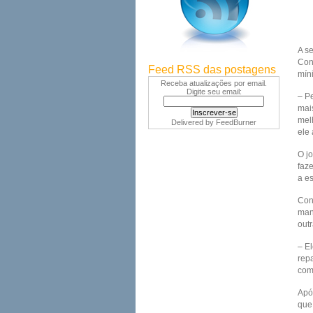
A s
Con
Feed RSS das postagens
mín
Receba atualizações por email.
Digite seu email:
– P
mai
mel
Delivered by
FeedBurner
ele
O j
faze
a e
Con
man
out
– E
rep
com
Após
que