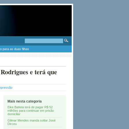
 para as duas filhas
 Rodrigues e terá que
mpressão
Mais nesta categoria
Eike Batista terá de pagar R$ 52
milhões para continuar em prisão
domiciliar
Gilmar Mendes manda soltar José
Dirceu