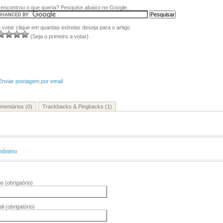
encontrou o que queria? Pesquise abaixo no Google.
 votar clique em quantas estrelas deseja para o artigo
(Seja o primeiro a votar)
Enviar postagem por email
mentários (0)
Trackbacks & Pingbacks (1)
nônimo
me
(obrigaório)
il
(obrigatório)