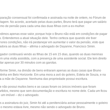
eparação consensual foi confirmada e assinada na noite de ontem, no Fórum de
tagem. No acordo, acertado pelas duas partes, Bruno terá que pagar um salário
imo de pensão para cada uma das duas filhas com a ex-mulher.
edimos apenas esse valor, porque hoje o Bruno não está em condições de pagar
s. Entendemos a atual situação dele. Tenho certeza que quando ele tiver
hores condições, não irá pestanejar em aumentar o valor da pensão, visto que
 adora as duas filhas – afirma o advogado de Dayanne, Francisco Simin.
ogador continuará vendo as filhas de 15 em 15 dias, quando as duas meninas
m uma visita assistida, com a presença de uma assistente social. Ele tem direito
star apenas por 30 minutos com as garotas.
forme Simin, na divisão de bens entraram apenas as duas casas que Bruno
tinha em Belo Horizonte. Em uma mora a avó do goleiro, Estela de Souza, e na
ra a mãe de Dayanne. Nenhuma das propriedade possui escritura.
le não possui muitos bens e as casas foram os únicos imóveis que foram
artidos, mesmo que sem documentação e escritura no nome dele. Cada um ficou
 um imóvel – diz o advogado.
 a assinatura do juiz, Simin foi até a penitenciária avisar pessoalmente o goleiro
 o mesmo estava livre, mesmo não sendo o advogado de Bruno.