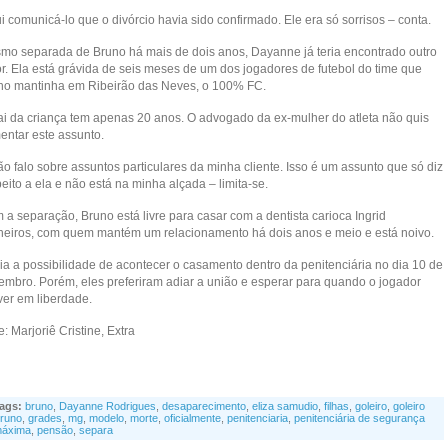
i comunicá-lo que o divórcio havia sido confirmado. Ele era só sorrisos – conta.
mo separada de Bruno há mais de dois anos, Dayanne já teria encontrado outro
r. Ela está grávida de seis meses de um dos jogadores de futebol do time que
no mantinha em Ribeirão das Neves, o 100% FC.
ai da criança tem apenas 20 anos. O advogado da ex-mulher do atleta não quis
entar este assunto.
o falo sobre assuntos particulares da minha cliente. Isso é um assunto que só diz
eito a ela e não está na minha alçada – limita-se.
 a separação, Bruno está livre para casar com a dentista carioca Ingrid
heiros, com quem mantém um relacionamento há dois anos e meio e está noivo.
ia a possibilidade de acontecer o casamento dentro da penitenciária no dia 10 de
embro. Porém, eles preferiram adiar a união e esperar para quando o jogador
ver em liberdade.
e: Marjoriê Cristine, Extra
ags:
bruno
,
Dayanne Rodrigues
,
desaparecimento
,
eliza samudio
,
filhas
,
goleiro
,
goleiro
runo
,
grades
,
mg
,
modelo
,
morte
,
oficialmente
,
penitenciaria
,
penitenciária de segurança
áxima
,
pensão
,
separa