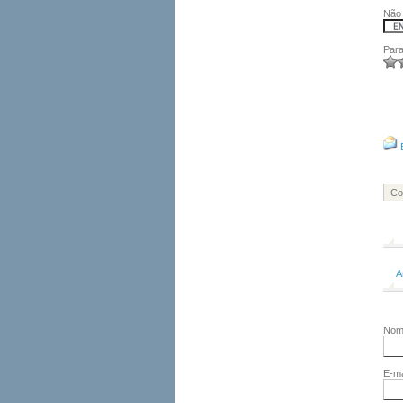
Não 
Para
Co
A
No
E-ma