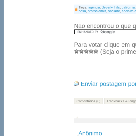
Tags:
agência
,
Beverly Hills
,
califórnia
posa
,
profissionais
,
socialite
,
socialite
Não encontrou o que q
Para votar clique em q
(Seja o prime
Enviar postagem por
Comentários (0)
Trackbacks & Pingb
Anônimo