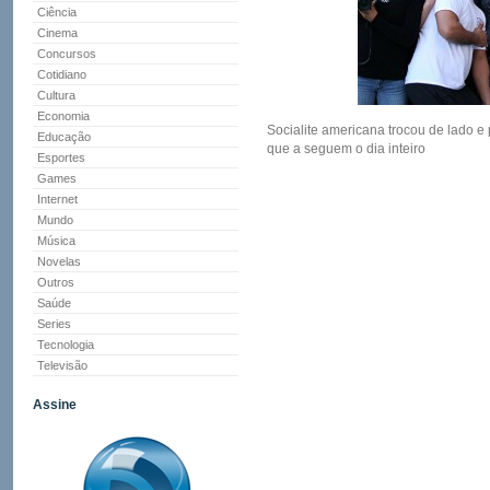
Ciência
Cinema
Concursos
Cotidiano
Cultura
Economia
Socialite americana trocou de lado e 
Educação
que a seguem o dia inteiro
Esportes
Games
Internet
Mundo
Música
Novelas
Outros
Saúde
Series
Tecnologia
Televisão
Assine