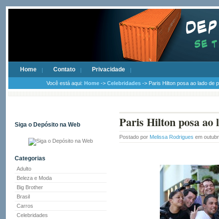
Home
Contato
Privacidade
Você está aqui:
Home
->
Celebridades
-> Paris Hilton posa ao lado de 
Paris Hilton posa ao 
Siga o Depósito na Web
Postado por
Melissa Rodrigues
em outubr
Categorias
Adulto
Beleza e Moda
Big Brother
Brasil
Carros
Celebridades