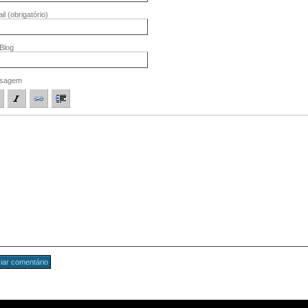
il
(obrigatório)
/Blog
sagem