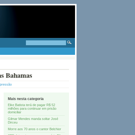
nas Bahamas
mpressão
Mais nesta categoria
Eike Batista terá de pagar R$ 52
milhões para continuar em prisão
domiciliar
Gilmar Mendes manda soltar José
Dirceu
Morre aos 70 anos o cantor Belchior