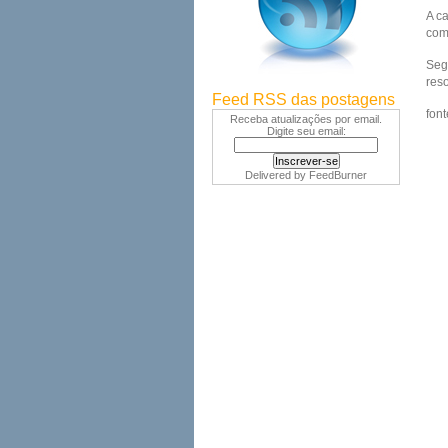
A ca
com
Seg
res
Feed RSS das postagens
fon
Receba atualizações por email.
Digite seu email:
Delivered by
FeedBurner