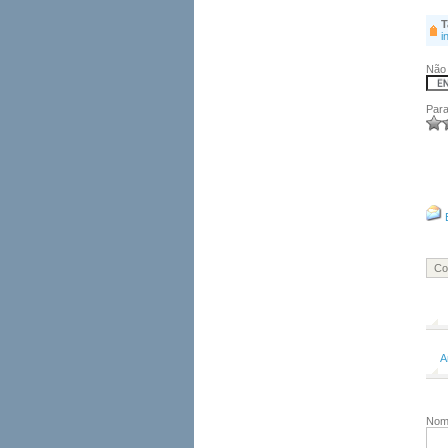
T
i
Não 
Para
Co
A
No