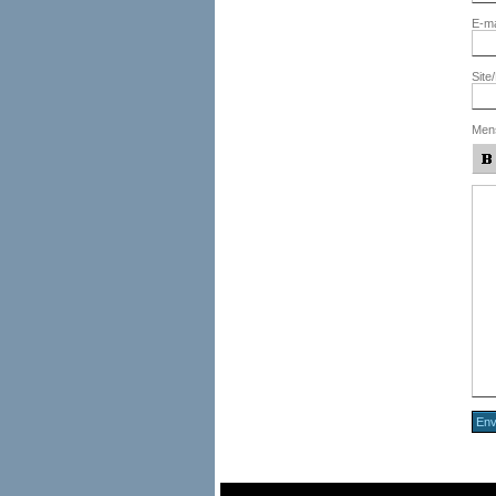
E-ma
Site
Men