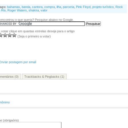
ags:
bahamas
,
banda
,
cantora
,
compra
,
ilha
,
parceria
,
Pink Floyd
,
projeto turístico
,
Rock
n Rio
,
Roger Waters
,
shakira
,
valor
encontrou o que queria? Pesquise abaixo no Google.
 votar clique em quantas estrelas deseja para o artigo
(Seja o primeiro a votar)
Enviar postagem por email
mentários (0)
Trackbacks & Pingbacks (1)
nônimo
me
(obrigaório)