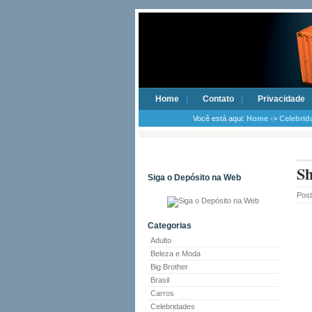
Home
Contato
Privacidade
Você está aqui:
Home
->
Celebrid
Sh
Siga o Depósito na Web
Pos
Categorias
Adulto
Beleza e Moda
Big Brother
Brasil
Carros
Celebridades