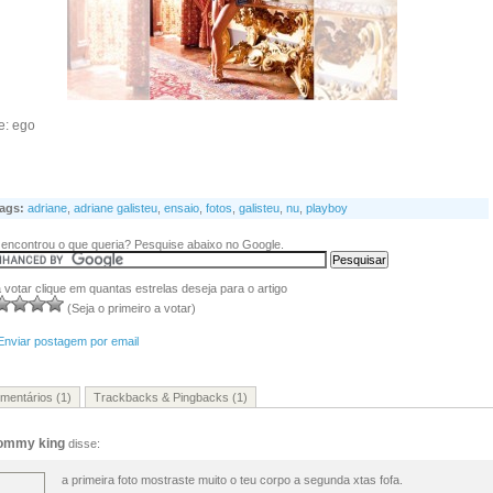
e: ego
ags:
adriane
,
adriane galisteu
,
ensaio
,
fotos
,
galisteu
,
nu
,
playboy
encontrou o que queria? Pesquise abaixo no Google.
 votar clique em quantas estrelas deseja para o artigo
(Seja o primeiro a votar)
Enviar postagem por email
mentários (1)
Trackbacks & Pingbacks (1)
ommy king
disse:
a primeira foto mostraste muito o teu corpo a segunda xtas fofa.