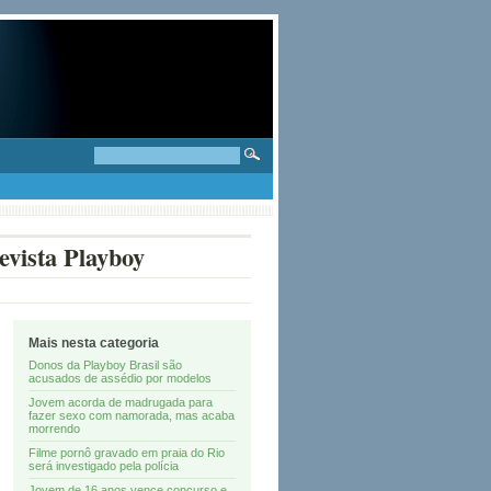
evista Playboy
Mais nesta categoria
Donos da Playboy Brasil são
acusados de assédio por modelos
Jovem acorda de madrugada para
fazer sexo com namorada, mas acaba
morrendo
Filme pornô gravado em praia do Rio
será investigado pela polícia
Jovem de 16 anos vence concurso e