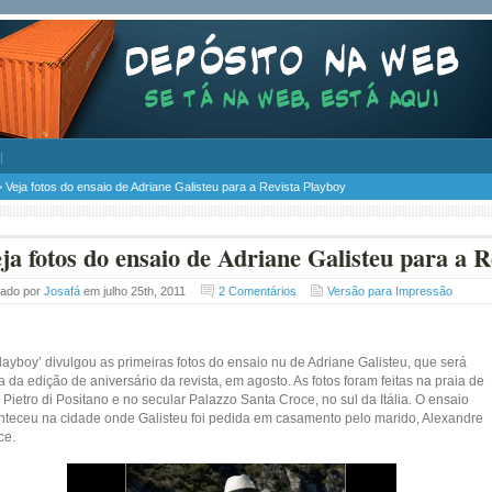
 Veja fotos do ensaio de Adriane Galisteu para a Revista Playboy
ja fotos do ensaio de Adriane Galisteu para a R
tado por
Josafá
em julho 25th, 2011
2 Comentários
Versão para Impressão
layboy’ divulgou as primeiras fotos do ensaio nu de Adriane Galisteu, que será
 da edição de aniversário da revista, em agosto. As fotos foram feitas na praia de
Pietro di Positano e no secular Palazzo Santa Croce, no sul da Itália. O ensaio
nteceu na cidade onde Galisteu foi pedida em casamento pelo marido, Alexandre
ce.