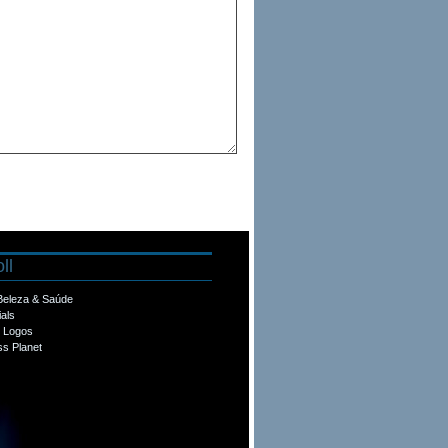
ll
 Beleza & Saúde
ials
e Logos
s Planet