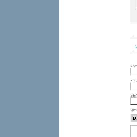
A
No
E-ma
Site
Men