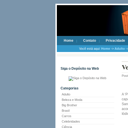
Home
Contato
Privacidade
Você está aqui:
Home
->
Adulto
->
Ve
Siga o Depósito na Web
Pos
Categorias
A ‘P
Adulto
capa
Beleza e Moda
San 
Big Brother
aco
Brasil
Iódi
Carros
Celebridades
Ciência