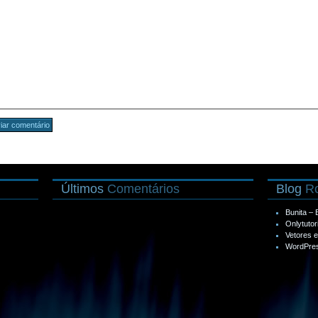
Últimos
Comentários
Blog
Ro
Bunita –
Onlytutor
Vetores 
WordPres