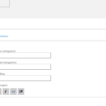
nônimo
me
(obrigaório)
il
(obrigatório)
/Blog
sagem