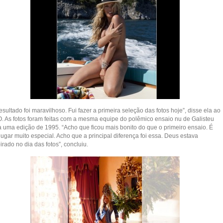
esultado foi maravilhoso. Fui fazer a primeira seleção das fotos hoje”, disse ela ao
. As fotos foram feitas com a mesma equipe do polêmico ensaio nu de Galisteu
a uma edição de 1995. “Acho que ficou mais bonito do que o primeiro ensaio. É
ugar muito especial. Acho que a principal diferença foi essa. Deus estava
irado no dia das fotos”, concluiu.