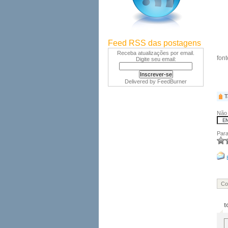
Feed RSS das postagens
Receba atualizações por email.
font
Digite seu email:
Delivered by
FeedBurner
T
Não 
Para
Co
t