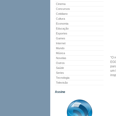
Cinema
Concursos
Cotidiano
Cultura
Economia
Educação
Esportes
Games
Internet
Mundo
Música
“O r
Novelas
EGO
Outros
par
Saúde
um l
Series
insp
Tecnologia
Televisão
Assine