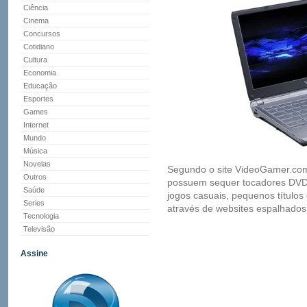
Ciência
Cinema
Concursos
Cotidiano
Cultura
Economia
Educação
Esportes
Games
Internet
Mundo
Música
Novelas
Segundo o site VideoGamer.com 
Outros
possuem sequer tocadores DVD
Saúde
jogos casuais, pequenos título
Series
através de websites espalhados 
Tecnologia
Televisão
Assine