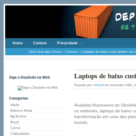
Home
Contato
Privacidade
Você está aqui:
Home
->
Games
-> Laptops de baixo custo podem ser 
Laptops de baixo cus
Siga o Depósito na Web
Postado por
s4mu3l
em novembro 28th, 
Categorias
Analistas financeiros do iStoc
Adulto
os netbooks, laptops de baixo c
Beleza e Moda
transformarão em uma das plat
Big Brother
mundo.
Brasil
Carros
Celebridades