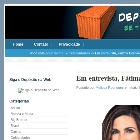
Home
Contato
Privacidade
Você está aqui:
Home
->
Celebridades
-> Em entrevista, Fátima Berna
Em entrevista, Fátim
Siga o Depósito na Web
Postado por
Melissa Rodrigues
em maio 3
Categorias
Adulto
Beleza e Moda
Big Brother
Brasil
Carros
Celebridades