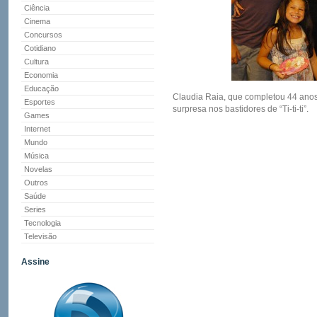
Ciência
Cinema
Concursos
Cotidiano
Cultura
Economia
Educação
Claudia Raia, que completou 44 anos 
Esportes
surpresa nos bastidores de “Ti-ti-ti”.
Games
Internet
Mundo
Música
Novelas
Outros
Saúde
Series
Tecnologia
Televisão
Assine