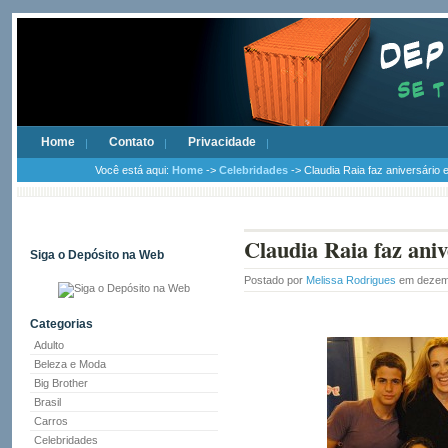
Home
Contato
Privacidade
Você está aqui:
Home
->
Celebridades
-> Claudia Raia faz aniversário e 
Claudia Raia faz anive
Siga o Depósito na Web
Postado por
Melissa Rodrigues
em dezem
Categorias
Adulto
Beleza e Moda
Big Brother
Brasil
Carros
Celebridades