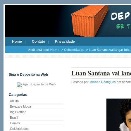
Home
Contato
Privacidade
Você está aqui:
Home
->
Celebridades
-> Luan Santana vai lançar linha
Luan Santana vai lanç
Siga o Depósito na Web
Postado por
Melissa Rodrigues
em dezemb
Categorias
Adulto
Beleza e Moda
Big Brother
Brasil
Carros
Celebridades