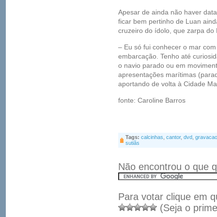
Apesar de ainda não haver data
ficar bem pertinho de Luan ain
cruzeiro do ídolo, que zarpa d
– Eu só fui conhecer o mar co
embarcação. Tenho até curiosid
o navio parado ou em movimento
apresentações marítimas (parad
aportando de volta à Cidade Mar
fonte: Caroline Barros
Tags:
calcinhas
,
cantor
,
dvd
,
gravaca
sutiãs
Não encontrou o que q
Para votar clique em q
(Seja o prime