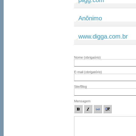
pligg.com
Anônimo
www.digga.com.br
Nome
(obrigaório)
E-mail
(obrigatório)
Site/Blog
Mensagem