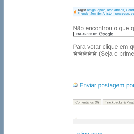
Tags:
amiga
,
apoio
,
ator
,
atrizes
,
Cour
Friends
,
Jennifer Aniston
,
processo
,
s
Não encontrou o que q
Para votar clique em q
(Seja o prime
Enviar postagem por
Comentários (0)
Trackbacks & Pingb