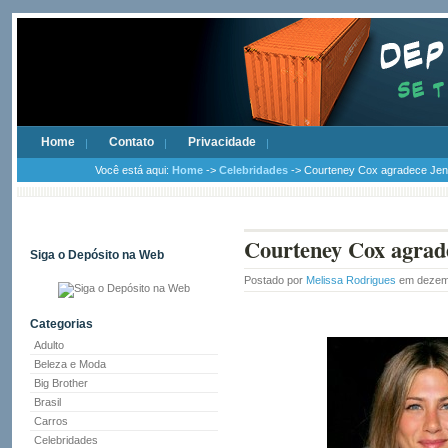
Home
Contato
Privacidade
Você está aqui:
Home
->
Celebridades
-> Courteney Cox agradece Jenn
Courteney Cox agrade
Siga o Depósito na Web
Postado por
Melissa Rodrigues
em dezemb
Categorias
Adulto
Beleza e Moda
Big Brother
Brasil
Carros
Celebridades