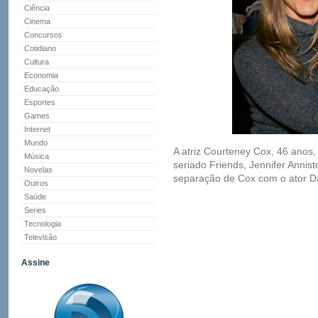
Ciência
Cinema
Concursos
Cotidiano
Cultura
Economia
Educação
Esportes
Games
Internet
Mundo
A atriz Courteney Cox, 46 anos
Música
seriado Friends, Jennifer Annis
Novelas
separação de Cox com o ator Dav
Outros
Saúde
Series
Tecnologia
Televisão
Assine