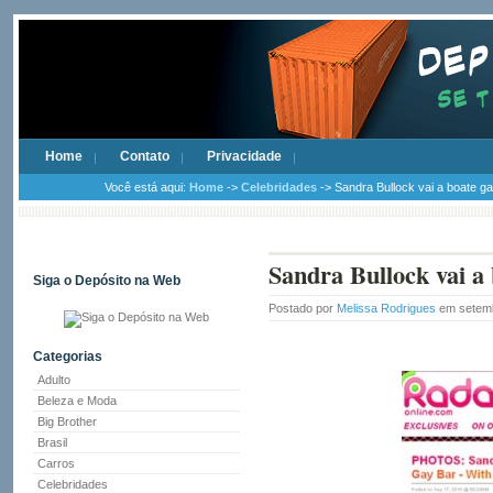
Home
Contato
Privacidade
Você está aqui:
Home
->
Celebridades
-> Sandra Bullock vai a boate g
Sandra Bullock vai a 
Siga o Depósito na Web
Postado por
Melissa Rodrigues
em setemb
Categorias
Adulto
Beleza e Moda
Big Brother
Brasil
Carros
Celebridades