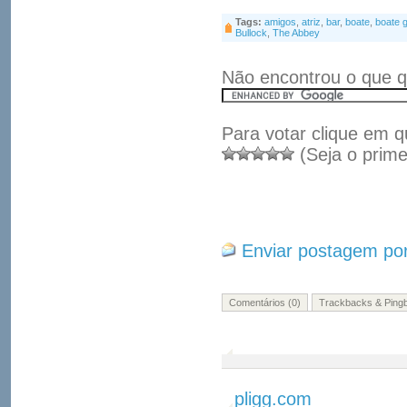
Tags:
amigos
,
atriz
,
bar
,
boate
,
boate 
Bullock
,
The Abbey
Não encontrou o que q
Para votar clique em q
(Seja o prime
Enviar postagem por
Comentários (0)
Trackbacks & Pingb
pligg.com