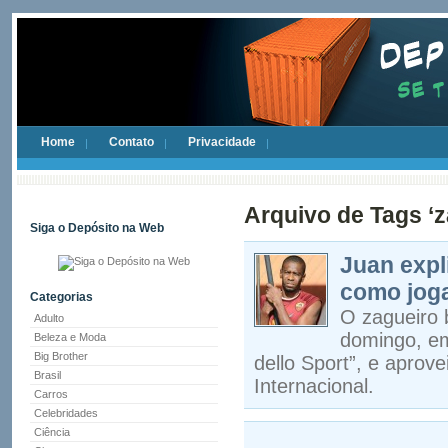
Home
Contato
Privacidade
Arquivo de Tags ‘z
Siga o Depósito na Web
Juan expl
como joga
Categorias
O zagueiro 
Adulto
domingo, em 
Beleza e Moda
Big Brother
dello Sport”, e aprove
Brasil
Internacional.
Carros
Celebridades
Ciência