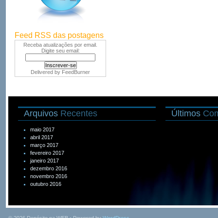
Feed RSS das postagens
Receba atualizações por email.
Digite seu email:
Delivered by
FeedBurner
Arquivos
Recentes
Últimos
Com
maio 2017
abril 2017
março 2017
fevereiro 2017
janeiro 2017
dezembro 2016
novembro 2016
outubro 2016