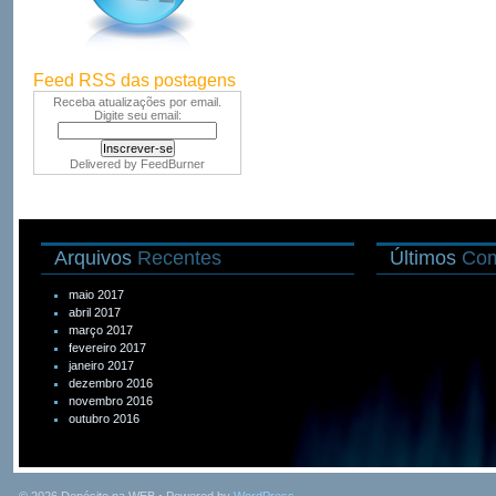
Feed RSS das postagens
Receba atualizações por email.
Digite seu email:
Delivered by
FeedBurner
Arquivos
Recentes
Últimos
Com
maio 2017
abril 2017
março 2017
fevereiro 2017
janeiro 2017
dezembro 2016
novembro 2016
outubro 2016