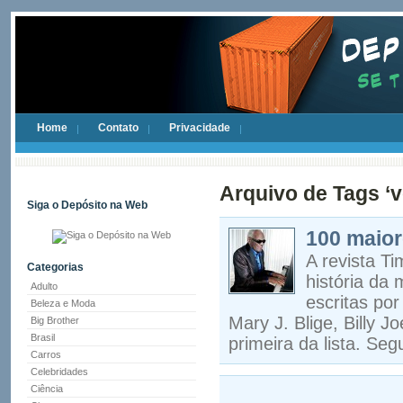
Home
Contato
Privacidade
Arquivo de Tags ‘
Siga o Depósito na Web
100 maior
A revista T
Categorias
história da
Adulto
escritas po
Beleza e Moda
Mary J. Blige, Billy J
Big Brother
Brasil
primeira da lista. Seg
Carros
Celebridades
Ciência