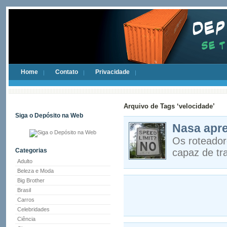
Home
Contato
Privacidade
Arquivo de Tags ‘velocidade’
Siga o Depósito na Web
Nasa apre
Os roteador
Categorias
capaz de tr
Adulto
Beleza e Moda
Big Brother
Brasil
Carros
Celebridades
Ciência