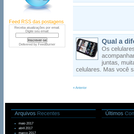
Feed RSS das postagens
Receba atualizações por email.
Digite seu email:
Qual a di
Delivered by
FeedBurner
Os celulare
acompanhar 
juntas, mui
celulares. Mas você 
« Anterior
Arquivos
Recentes
Últimos
Com
maio 2017
abril 2017
março 2017