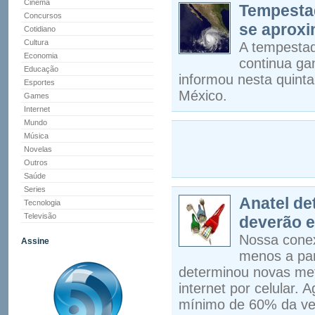
Cinema
Tempestad
Concursos
se aproxi
Cotidiano
Cultura
A tempestad
Economia
continua ga
Educação
informou nesta quinta
Esportes
México.
Games
Internet
Mundo
Música
Novelas
Outros
Saúde
Series
Anatel de
Tecnologia
Televisão
deverão e
Nossa conex
Assine
menos a par
determinou novas met
internet por celular.
mínimo de 60% da vel