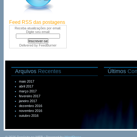
Feed RSS das postagens
Receba atualizações por email.
Digite seu email:
Delivered by
FeedBurner
Arquivos
Recentes
Últimos
Com
maio 2017
abril 2017
março 2017
fevereiro 2017
janeiro 2017
dezembro 2016
novembro 2016
outubro 2016