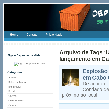
Home
Contato
Privacidade
Arquivo de Tags ‘U
Siga o Depósito na Web
lançamento em Ca
Explosão 
Categorias
em Cabo 
Adulto
Beleza e Moda
De acordo c
Big Brother
Condado de 
Brasil
próximo ao local
Carros
Celebridades
Ciência