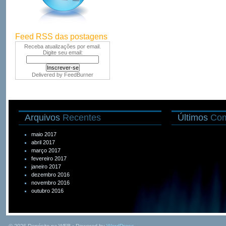
Feed RSS das postagens
Receba atualizações por email.
Digite seu email:
Delivered by
FeedBurner
Arquivos
Recentes
Últimos
Com
maio 2017
abril 2017
março 2017
fevereiro 2017
janeiro 2017
dezembro 2016
novembro 2016
outubro 2016