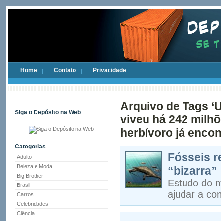
Home
Contato
Privacidade
Arquivo de Tags ‘
Siga o Depósito na Web
viveu há 242 milhõ
herbívoro já encon
Categorias
Fósseis r
Adulto
Beleza e Moda
“bizarra”
Big Brother
Estudo do m
Brasil
ajudar a co
Carros
Celebridades
Ciência