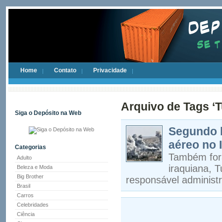
Home
Contato
Privacidade
Arquivo de Tags ‘T
Siga o Depósito na Web
Segundo 
aéreo no 
Categorias
Também fora
Adulto
iraquiana, T
Beleza e Moda
Big Brother
responsável administr
Brasil
Carros
Celebridades
Ciência