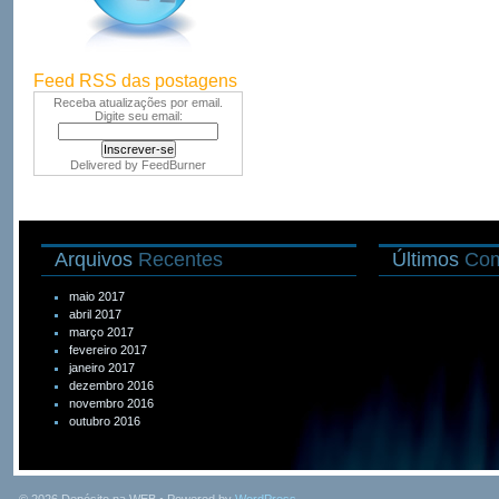
Feed RSS das postagens
Receba atualizações por email.
Digite seu email:
Delivered by
FeedBurner
Arquivos
Recentes
Últimos
Com
maio 2017
abril 2017
março 2017
fevereiro 2017
janeiro 2017
dezembro 2016
novembro 2016
outubro 2016