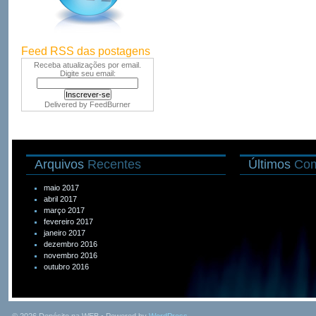
Feed RSS das postagens
Receba atualizações por email.
Digite seu email:
Delivered by
FeedBurner
Arquivos
Recentes
Últimos
Com
maio 2017
abril 2017
março 2017
fevereiro 2017
janeiro 2017
dezembro 2016
novembro 2016
outubro 2016