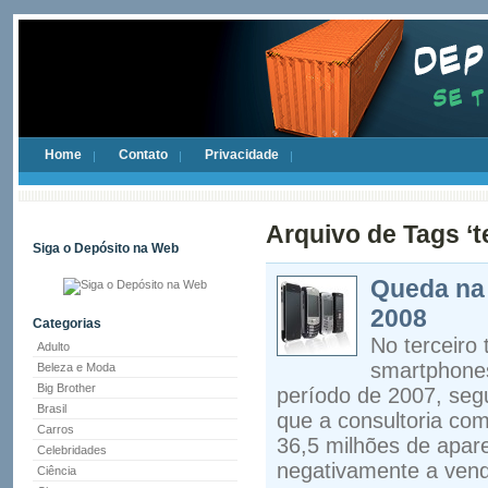
Home
Contato
Privacidade
Arquivo de Tags ‘te
Siga o Depósito na Web
Queda na 
2008
Categorias
No terceiro
Adulto
smartphone
Beleza e Moda
Big Brother
período de 2007, seg
Brasil
que a consultoria co
Carros
36,5 milhões de apar
Celebridades
negativamente a ven
Ciência