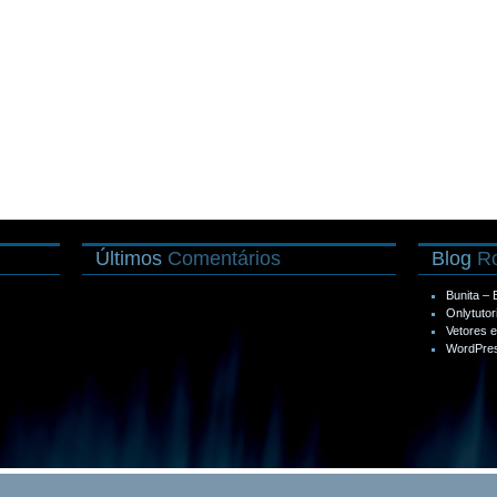
Últimos
Comentários
Blog
Ro
Bunita –
Onlytutor
Vetores 
WordPres