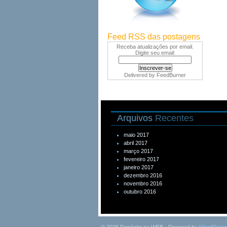
Feed RSS das postagens
Receba atualizações por email.
Digite seu email:
Delivered by
FeedBurner
Arquivos
Recentes
maio 2017
abril 2017
março 2017
fevereiro 2017
janeiro 2017
dezembro 2016
novembro 2016
outubro 2016