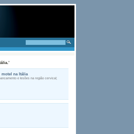
ália.’
motel na Itália
spancamento e lesões na região cervical;