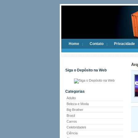
Home
Contato
Privacidade
Arq
Siga o Depósito na Web
Categorias
Adulto
Beleza e Moda
Big Brother
Brasil
Carros
Celebridades
Ciência