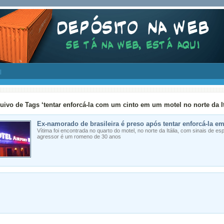
uivo de Tags ‘tentar enforcá-la com um cinto em um motel no norte da It
Ex-namorado de brasileira é preso após tentar enforcá-la em 
Vítima foi encontrada no quarto do motel, no norte da Itália, com sinais de e
agressor é um romeno de 30 anos