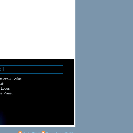
ll
 Beleza & Saúde
ials
e Logos
s Planet