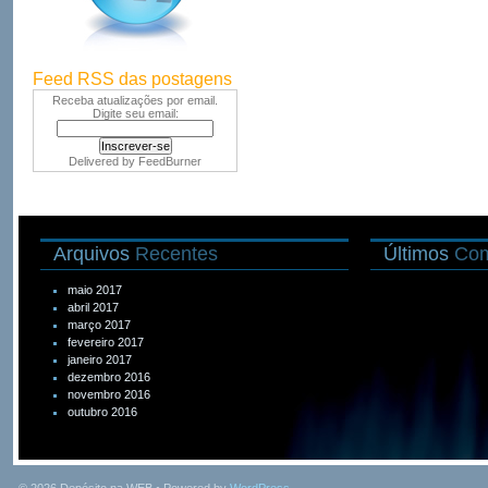
Feed RSS das postagens
Receba atualizações por email.
Digite seu email:
Delivered by
FeedBurner
Arquivos
Recentes
Últimos
Com
maio 2017
abril 2017
março 2017
fevereiro 2017
janeiro 2017
dezembro 2016
novembro 2016
outubro 2016