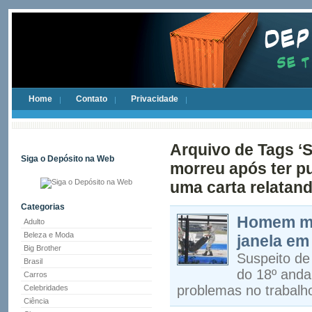
Home
Contato
Privacidade
Arquivo de Tags ‘S
Siga o Depósito na Web
morreu após ter pu
uma carta relatan
Categorias
Homem mat
Adulto
Beleza e Moda
janela em
Big Brother
Suspeito de
Brasil
do 18º anda
Carros
problemas no trabalh
Celebridades
Ciência