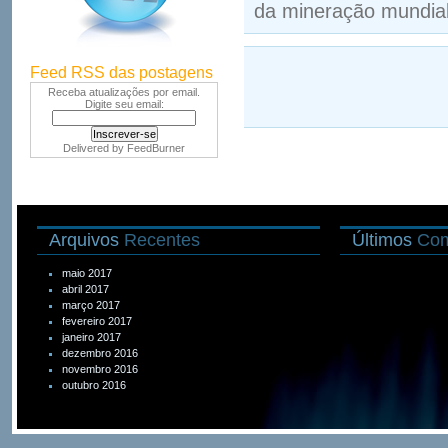
da mineração mundial
Feed RSS das postagens
Receba atualizações por email.
Digite seu email:
Delivered by
FeedBurner
Arquivos
Recentes
Últimos
Com
maio 2017
abril 2017
março 2017
fevereiro 2017
janeiro 2017
dezembro 2016
novembro 2016
outubro 2016