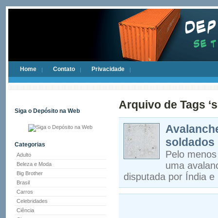
Home
Contato
Privacidade
Arquivo de Tags ‘s
Siga o Depósito na Web
Avalanche
soldados 
Categorias
Pelo menos 
Adulto
uma avalanc
Beleza e Moda
Big Brother
disputada por Índia 
Brasil
Carros
Celebridades
Ciência