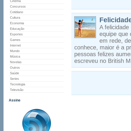
Cinema
Concursos
Cotidiano
Cultura
Felicidad
Economia
A felicidad
Educação
equipe que 
Esportes
em rede, de
Games
Internet
conhece, maior é a pr
Mundo
pessoas felizes aumen
Música
escreveu no British M
Novelas
Outros
Saúde
Series
Tecnologia
Televisão
Assine