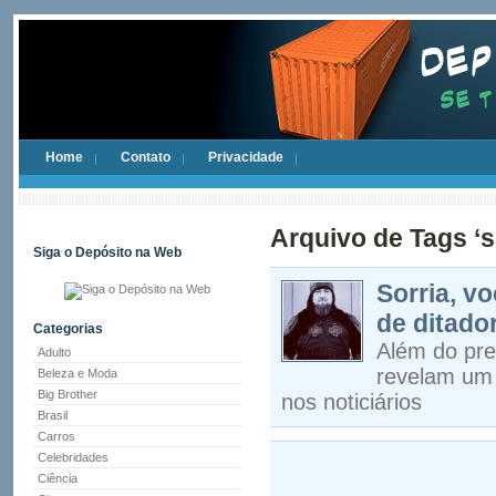
Home
Contato
Privacidade
Arquivo de Tags ‘s
Siga o Depósito na Web
Sorria, v
de ditado
Categorias
Além do pre
Adulto
revelam um o
Beleza e Moda
Big Brother
nos noticiários
Brasil
Carros
Celebridades
Ciência