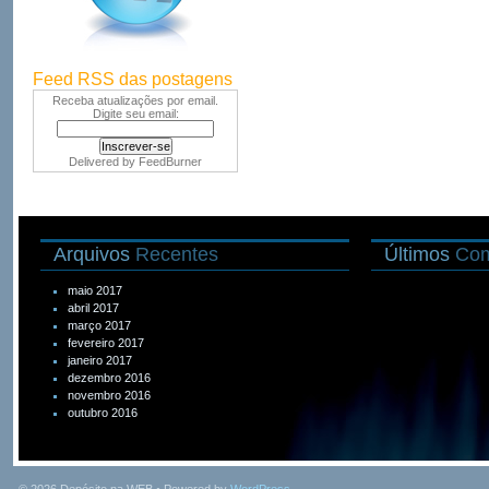
Feed RSS das postagens
Receba atualizações por email.
Digite seu email:
Delivered by
FeedBurner
Arquivos
Recentes
Últimos
Com
maio 2017
abril 2017
março 2017
fevereiro 2017
janeiro 2017
dezembro 2016
novembro 2016
outubro 2016