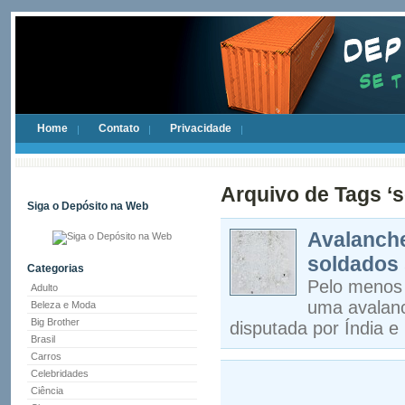
Home
Contato
Privacidade
Arquivo de Tags ‘
Siga o Depósito na Web
Avalanche
soldados 
Categorias
Pelo menos 
Adulto
uma avalanc
Beleza e Moda
Big Brother
disputada por Índia 
Brasil
Carros
Celebridades
Ciência