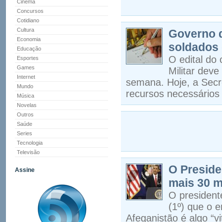
Cinema
Concursos
Cotidiano
Cultura
Governo d
Economia
soldados 
Educação
O edital do
Esportes
Games
Militar dev
Internet
semana. Hoje, a Secre
Mundo
recursos necessários 
Música
Novelas
Outros
Saúde
Series
Tecnologia
Televisão
O Preside
Assine
mais 30 m
O president
(1º) que o 
Afeganistão é algo “vi